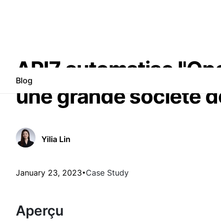
API7 automatise l'Op
Blog
une grande société de
Yilia Lin
January 23, 2023
Case Study
Aperçu