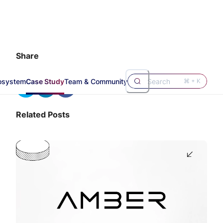
Share
osystem
Case Study
Team & Community
Search
⌘ + K
Related Posts