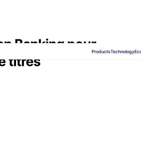
en Banking pour
Products
Technology
Ec
 titres