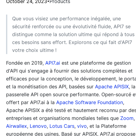
October 24, 2023
Products
Que vous visiez une performance inégalée, une
sécurité renforcée ou une évolutivité fluide, API7 se
distingue comme la solution ultime qui répond à tous
ces besoins sans effort. Explorons ce qui fait d'API7
votre choix ultime !
Fondée en 2019,
API7.ai
est une plateforme de gestion
d'API qui s'engage à fournir des solutions complètes et
efficaces pour la conception, le développement, le porta
et la monétisation des API, basées sur
Apache APISIX
, la
passerelle API open source performante. Open-sourcé e
offert par API7.ai à la
Apache Software Foundation
,
Apache APISIX a été testé et hautement reconnu par de
entreprises et organisations mondiales telles que
Zoom
,
Airwallex
,
Lenovo
,
Lotus Cars
,
vivo
, et la Plateforme
européenne des usines. Basé sur APISIX, API7.ai propose