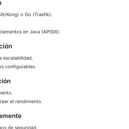
o
IX/Kong) o Go (Traefik).
plementos en Java (APISIX).
ción
 escalabilidad.
s configurables.
ción
mento.
ear el rendimiento.
damente
gos de seguridad.