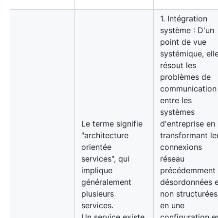
1. Intégration
système : D'un
point de vue
systémique, ell
résout les
problèmes de
communication
entre les
systèmes
Le terme signifie
d'entreprise en
"architecture
transformant le
orientée
connexions
services", qui
réseau
implique
précédemment
généralement
désordonnées e
plusieurs
non structurées
services.
en une
Un service existe
configuration e