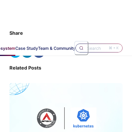
Share
osystem
Case Study
Team & Community
Search
⌘ + K
Related Posts