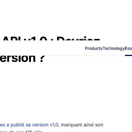
PI v1.0 : Devriez-
Products
Technology
Ec
ersion ?
s a publié sa version v1.0
, marquant ainsi son