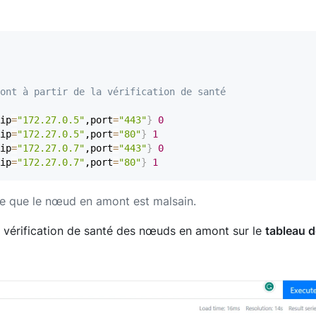
ont à partir de la vérification de santé
ip
=
"172.27.0.5"
,port
=
"443"
}
0
ip
=
"172.27.0.5"
,port
=
"80"
}
1
ip
=
"172.27.0.7"
,port
=
"443"
}
0
ip
=
"172.27.0.7"
,port
=
"80"
}
1
ie que le nœud en amont est malsain.
e vérification de santé des nœuds en amont sur le
tableau d