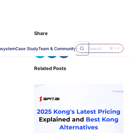
Share
osystem
Case Study
Team & Community
Search
⌘ + K
Related Posts