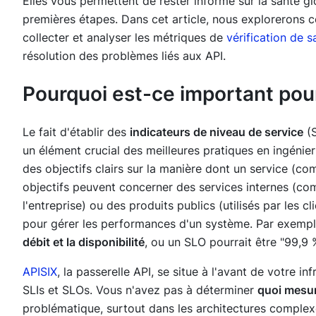
Elles vous permettent de rester informé sur la santé gl
premières étapes. Dans cet article, nous exploreron
collecter et analyser les métriques de
vérification de s
résolution des problèmes liés aux API.
Pourquoi est-ce important pour
Le fait d'établir des
indicateurs de niveau de service
(S
un élément crucial des meilleures pratiques en ingénierie 
des objectifs clairs sur la manière dont un service (c
objectifs peuvent concerner des services internes (com
l'entreprise) ou des produits publics (utilisés par les c
pour gérer les performances d'un système. Par exemple
débit et la disponibilité
, ou un SLO pourrait être "
99,9 
APISIX
, la passerelle API, se situe à l'avant de votre i
SLIs et SLOs. Vous n'avez pas à déterminer
quoi mesu
problématique, surtout dans les architectures complexe