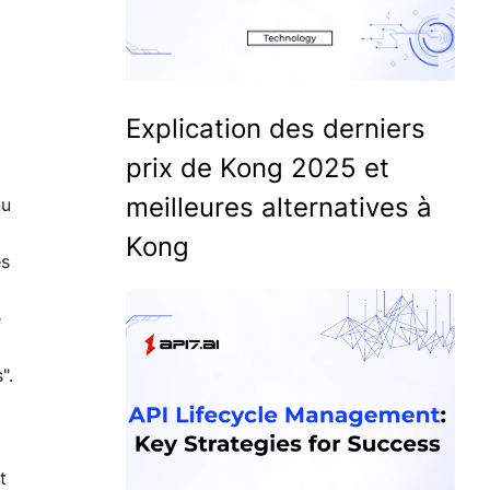
Explication des derniers
prix de Kong 2025 et
meilleures alternatives à
nu
Kong
es
e
s
".
t