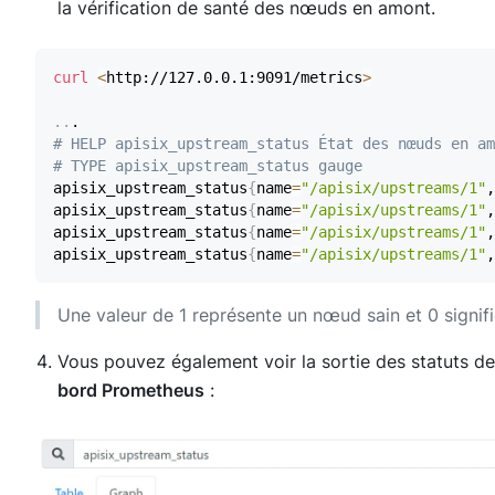
la vérification de santé des nœuds en amont.
curl
<
http://127.0.0.1:9091/metrics
>
..
# HELP apisix_upstream_status État des nœuds en am
# TYPE apisix_upstream_status gauge
apisix_upstream_status
{
name
=
"/apisix/upstreams/1"
,
apisix_upstream_status
{
name
=
"/apisix/upstreams/1"
,
apisix_upstream_status
{
name
=
"/apisix/upstreams/1"
,
apisix_upstream_status
{
name
=
"/apisix/upstreams/1"
,
Une valeur de 1 représente un nœud sain et 0 signif
Vous pouvez également voir la sortie des statuts d
bord Prometheus
: