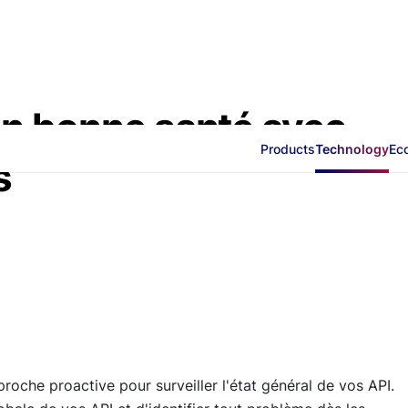
en bonne santé avec
Products
Technology
Ec
s
proche proactive pour surveiller l'état général de vos API.