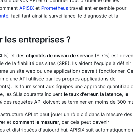
obale de vos API et d'identifier tout problème dès les
s comment
APISIX
et
Prometheus
travaillent ensemble pour
anté
, facilitant ainsi la surveillance, le diagnostic et la
 les entreprises ?
LIs) et des
objectifs de niveau de service
(SLOs) est deve
de la fiabilité des sites (SRE). Ils aident l'équipe à définir
omme un site web ou une application) devrait fonctionner. C
me une API utilisée par les propres applications de
lients). Ils fournissent aux équipes une approche quantifiabl
, les SLIs courants incluent
le taux d'erreur, la latence, le
% des requêtes API doivent se terminer en moins de 300 m
nfrastructure API et peut jouer un rôle clé dans la mesure des
rer
et
comment le mesurer
, car cela peut devenir
s et distribuées d'aujourd'hui. APISIX suit automatiquemen