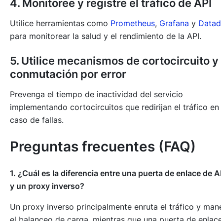
4. Monitoree y registre el tráfico de API
Utilice herramientas como
Prometheus
,
Grafana
y
Data
para monitorear la salud y el rendimiento de la API.
5. Utilice mecanismos de cortocircuito y
conmutación por error
Prevenga el tiempo de inactividad del servicio
implementando cortocircuitos que redirijan el tráfico en
caso de fallas.
Preguntas frecuentes (FAQ)
1. ¿Cuál es la diferencia entre una puerta de enlace de A
y un proxy inverso?
Un proxy inverso principalmente enruta el tráfico y man
el balanceo de carga, mientras que una puerta de enlac