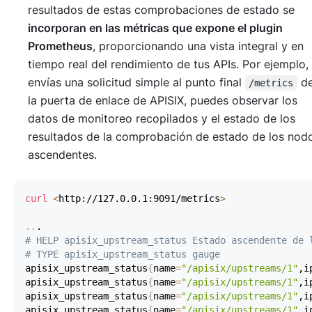
resultados de estas comprobaciones de estado se
incorporan en las métricas que expone el plugin
Prometheus
, proporcionando una vista integral y en
tiempo real del rendimiento de tus APIs. Por ejemplo, 
envías una solicitud simple al punto final
d
/metrics
la puerta de enlace de APISIX, puedes observar los
datos de monitoreo recopilados y el estado de los
resultados de la comprobación de estado de los nod
ascendentes.
curl
<
http://127.0.0.1:9091/metrics
>
..
# HELP apisix_upstream_status Estado ascendente de 
# TYPE apisix_upstream_status gauge
apisix_upstream_status
{
name
=
"/apisix/upstreams/1"
,i
apisix_upstream_status
{
name
=
"/apisix/upstreams/1"
,i
apisix_upstream_status
{
name
=
"/apisix/upstreams/1"
,i
apisix_upstream_status
{
name
=
"/apisix/upstreams/1"
,i