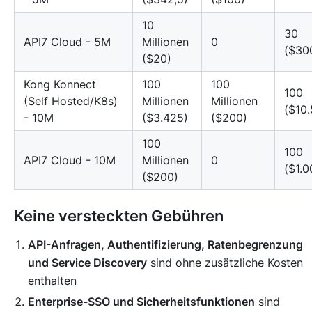
10
30
API7 Cloud - 5M
Millionen
0
($30
($20)
Kong Konnect
100
100
100
(Self Hosted/K8s)
Millionen
Millionen
($10
- 10M
($3.425)
($200)
100
100
API7 Cloud - 10M
Millionen
0
($1.0
($200)
Keine versteckten Gebühren
API-Anfragen, Authentifizierung, Ratenbegrenzung
und Service Discovery
sind ohne zusätzliche Kosten
enthalten
Enterprise-SSO und Sicherheitsfunktionen
sind