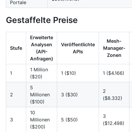
Portale
Gestaffelte Preise
Erweiterte
Mesh-
Analysen
Veröffentlichte
Stufe
Manager-
(API-
APIs
Zonen
Anfragen)
1 Million
1
1 ($10)
1 ($4.166)
($20)
5
2
2
Millionen
3 ($30)
($8.332)
($100)
10
3
3
Millionen
5 ($50)
($12.498)
($200)