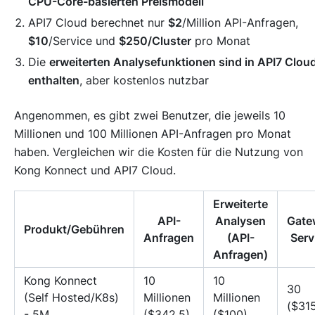
CPU-Core-basierten Preismodell
API7 Cloud berechnet nur
$2
/Million API-Anfragen,
$10
/Service und
$250/Cluster
pro Monat
Die
erweiterten Analysefunktionen sind in API7 Clou
enthalten
, aber kostenlos nutzbar
Angenommen, es gibt zwei Benutzer, die jeweils 10
Millionen und 100 Millionen API-Anfragen pro Monat
haben. Vergleichen wir die Kosten für die Nutzung von
Kong Konnect und API7 Cloud.
Erweiterte
API-
Analysen
Gate
Produkt/Gebühren
Anfragen
(API-
Serv
Anfragen)
Kong Konnect
10
10
30
(Self Hosted/K8s)
Millionen
Millionen
($31
- 5M
($342,5)
($100)