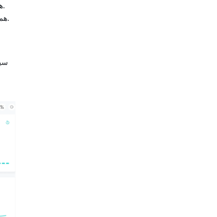
Apache APISIX هي بوابة واجهات برمجة تطبيقات شائعة توفر منصة قابلة للتطوير ومرنة لإدارة واجهات برمجة التطبيقات الخاصة بك.
هما حلول جدران حماية تطبيقات الويب التي توفر ميزات أمنية متقدمة ومجموعات قواعد قابلة للتخصيص.