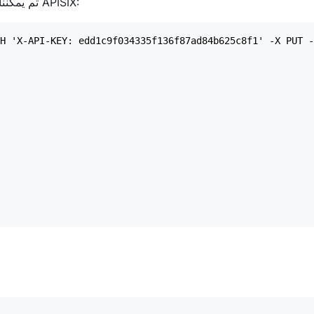
192.168.99.11 هو عنوان IP لخدمة SafeLine. ثم يمكننا إنشاء مسار في APISIX: