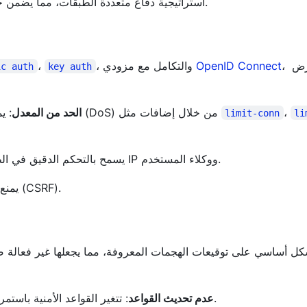
(WAF) الاحترافي مع APISIX استراتيجية دفاع متعددة الطبقات، مما يضمن حماية شاملة ضد التهديدات الحديثة.
، لفرض
OpenID Connect
، والتكامل مع مزودي
،
ic auth
key auth
،
: يمنع ارتفاع حركة المرور الضارة وهجمات الحرمان من الخدمة (DoS) من خلال إضافات مثل
الحد من المعدل
limit-conn
li
: يسمح بالتحكم الدقيق في الطلبات الواردة بناءً على عناوين IP ووكلاء المستخدم.
: يمنع هجمات تزوير الطلبات عبر المواقع (CSRF).
: تتغير القواعد الأمنية باستمرار، مما يتطلب خبراء أمنيين محترفين وشركات للحفاظ عليها.
عدم تحديث القواعد