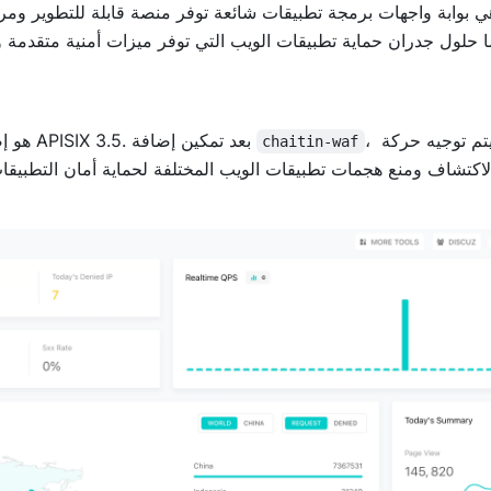
، سيتم توجيه حركة
جدار حماية تطبيقات الويب Chaitin SafeLine هو إضافة مدمجة في APISIX 3.5. بعد تمكين إضافة
chaitin-waf