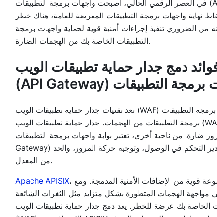
في العصر الرقمي الحالي، أصبحت واجهات برمجة التطبيقات (APIs) جزءًا لا يتجزأ من حياتنا اليومية. فهي تتيح لنا الوصول إلى البيانات
 نقاط نهاية واجهات برمجة التطبيقات المعرضة للعامة، هناك خطر
أنه من الضروري تنفيذ إجراءات أمنية قوية لحماية واجهات برمجة
التطبيقات الخاصة بك من الهجمات الضارة.
وائد دمج جدار حماية تطبيقات الويب (WAF) وبوابة واجهات برمجة التطبيقات
ية واجهات برمجة التطبيقات
تعد تقنيات جدار حماية تطبيقات الويب (WAF) وبوابة واجهات برمجة التطبيقات (API Gateway) من أكثر الطرق فعالية لتأمين واجهات
برمجة التطبيقات من الهجمات. جدار حماية تطبيقات الويب (WAF) هو حل أمني يعمل بين الإنترنت وخادم واجهات برمجة التطبيقات
ارة. من ناحية أخرى، تعتبر بوابة واجهات برمجة التطبيقات (API
Gateway) طبقة وسيطة تعمل بين خادم واجهات برمجة التطبيقات والعميل، حيث تدير التحكم في الوصول، وتوجيه حركة المرور، والحد
من المعدل.
، وهي بوابة واجهات برمجة تطبيقات مفتوحة المصدر شهيرة، توفر مجموعة قوية من الإضافات الأمنية المدمجة. ومع
Apache APISIX
هة الهجمات المتطورة بشكل متزايد مثل الثغرات الشائعة (CVEs) وهجمات الاستغلال الصفري (zero-day exploits)، فإن
ت الخاصة بك عرضة للخطر. يعد دمج جدار حماية تطبيقات الويب