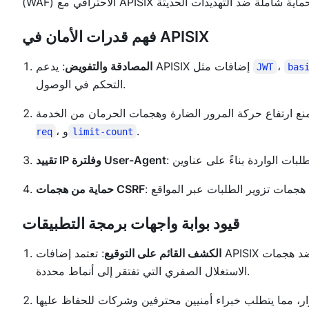
فهم قدرات الأمان في APISIX
،
: يدعم APISIX إضافات مثل
المصادقة والتفويض
JWT
bas
التحكم في الوصول.
.
، و
req
limit-count
تقييد IP وفلترة User-Agent
حماية من هجمات CSRF
قيود بوابة واجهات برمجة التطبيقات
الكشف القائم على التوقيع
: تعتمد إضافات APISIX بشكل أساسي على توقيعات الهجمات المعروفة، مما يجعلها غير فعالة ضد هجمات
الاستغلال الصفري التي تفتقر إلى أنماط محددة.