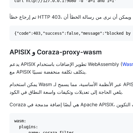
APISIX و Coraza-proxy-wasm
Was
يدعم APISIX تطوير الإضافات باستخدام WebAssembly (
مع APISIX يتكلف تكلفة منخفضة نسبيًا.
يمكن استخدام Wasm عبر الأنظمة الأساسية، مما يسمح لـ APISIX و Coraza بالعمل دون تعديلات أو تكيفات إضافية واسعة النطاق. هذا
يلغي الحاجة إلى تعديلات وتكيفات واسعة النطاق في الكود.