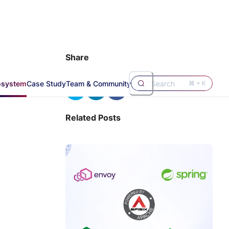
Share
osystem
Case Study
Team & Community
Search
⌘ + K
Related Posts