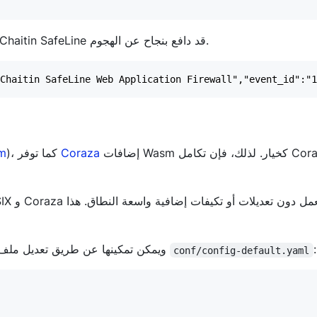
تم إرجاع خطأ HTTP 403، ويمكن أن نرى من رسالة الخطأ أن Chaitin SafeLine قد دافع بنجاح عن الهجوم.
إضافات Wasm كخيار. لذلك، فإن تكامل Coraza
Coraza
)، كما توفر
m
:
Coraza هي أيضًا إضافة مدمجة في Apache APISIX، ويمكن تمكينها عن طريق تعديل ملف التكوين
conf/config-default.yaml