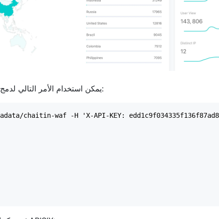
بافتراض أنك قمت بتثبيت Apache APISIX و SafeLine، يمكن استخدام الأمر التالي لدمج الاثنين: