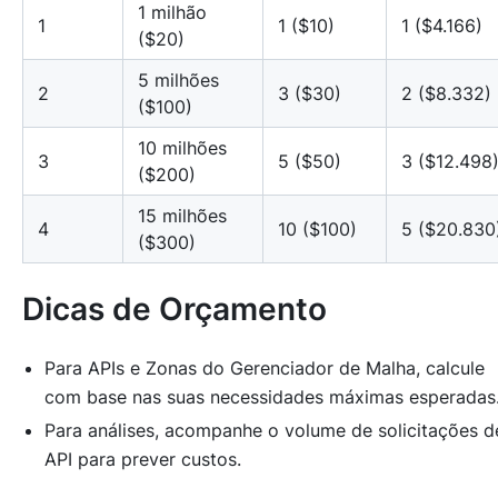
1 milhão
1
1 ($10)
1 ($4.166)
($20)
5 milhões
2
3 ($30)
2 ($8.332)
($100)
10 milhões
3
5 ($50)
3 ($12.498
($200)
15 milhões
4
10 ($100)
5 ($20.830
($300)
Dicas de Orçamento
Para APIs e Zonas do Gerenciador de Malha, calcule
com base nas suas necessidades máximas esperadas
Para análises, acompanhe o volume de solicitações d
API para prever custos.