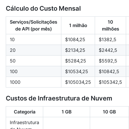
Cálculo do Custo Mensal
Serviços/Solicitações
10
1 milhão
de API (por mês)
milhões
10
$1084,25
$1382,5
20
$2134,25
$2442,5
50
$5284,25
$5592,5
100
$10534,25
$10842,5
1000
$105034,25
$105342,5
Custos de Infraestrutura de Nuvem
Categoria
1 GB
10 GB
Infraestrutura