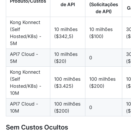
Produto/Custos
de API
(Solicitações
G
de API)
Kong Konnect
(Self
10 milhões
10 milhões
3
Hosted/K8s) -
($342,5)
($100)
($
5M
API7 Cloud -
10 milhões
3
0
5M
($20)
(
Kong Konnect
(Self
100 milhões
100 milhões
1
Hosted/K8s) -
($3.425)
($200)
($
10M
API7 Cloud -
100 milhões
1
0
10M
($200)
($
Sem Custos Ocultos