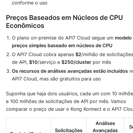
conforme o uso
Preços Baseados em Núcleos de CPU
Econômicos
O plano on-premise do API7 Cloud segue um
modelo
preços simples baseado em núcleos de CPU
O API7 Cloud cobra apenas
$2
/milhão de solicitaçõe
de API,
$10
/serviço e
$250/cluster
por mês
Os recursos de análises avançadas estão incluídos
n
API7 Cloud, mas são gratuitos para uso
Suponha que haja dois usuários, cada um com 10 milhõ
e 100 milhões de solicitações de API por mês. Vamos
comparar o preço de usar o Kong Konnect e o API7 Clou
Análises
S
Solicitações
Avançadas