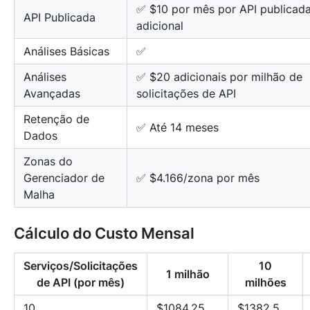
✅ $10 por mês por API publicad
API Publicada
adicional
Análises Básicas
✅
Análises
✅ $20 adicionais por milhão de
Avançadas
solicitações de API
Retenção de
✅ Até 14 meses
Dados
Zonas do
Gerenciador de
✅ $4.166/zona por mês
Malha
Cálculo do Custo Mensal
Serviços/Solicitações
10
1 milhão
de API (por mês)
milhões
10
$1084,25
$1382,5