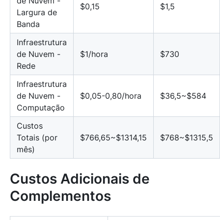
de Nuvem -
$0,15
$1,5
Largura de
Banda
Infraestrutura
de Nuvem -
$1/hora
$730
Rede
Infraestrutura
de Nuvem -
$0,05-0,80/hora
$36,5~$584
Computação
Custos
Totais (por
$766,65~$1314,15
$768~$1315,5
mês)
Custos Adicionais de
Complementos