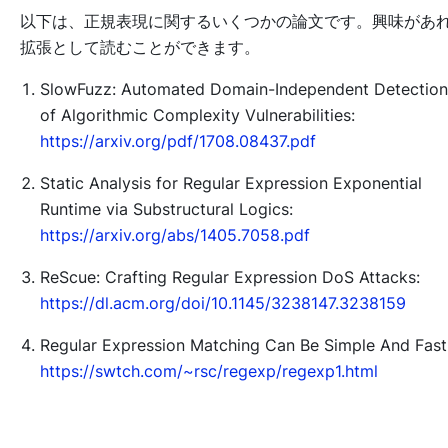
以下は、正規表現に関するいくつかの論文です。興味があ
拡張として読むことができます。
SlowFuzz: Automated Domain-Independent Detection
of Algorithmic Complexity Vulnerabilities:
https://arxiv.org/pdf/1708.08437.pdf
Static Analysis for Regular Expression Exponential
Runtime via Substructural Logics:
https://arxiv.org/abs/1405.7058.pdf
ReScue: Crafting Regular Expression DoS Attacks:
https://dl.acm.org/doi/10.1145/3238147.3238159
Regular Expression Matching Can Be Simple And Fast
https://swtch.com/~rsc/regexp/regexp1.html