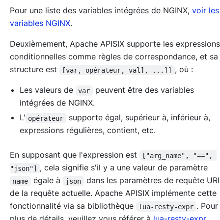
Pour une liste des variables intégrées de NGINX,
voir les
variables NGINX
.
Deuxièmement, Apache APISIX supporte les expressions
conditionnelles comme règles de correspondance, et sa
structure est
, où :
[var, opérateur, val], ...]]
Les valeurs de
peuvent être des variables
var
intégrées de NGINX.
L'
supporte égal, supérieur à, inférieur à,
opérateur
expressions régulières, contient, etc.
En supposant que l'expression est
["arg_name", "==", 
, cela signifie s'il y a une valeur de paramètre
"json"]
égale à
dans les paramètres de requête UR
name
json
de la requête actuelle. Apache APISIX implémente cette
fonctionnalité via sa bibliothèque
. Pou
lua-resty-expr
plus de détails, veuillez vous référer à
lua-resty-expr
.