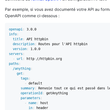
Par exemple, si vous avez documenté votre API au form
OpenAPI comme ci-dessous :
openapi
:
info
:
title
:
description
:
version
:
servers
:
-
url
:
 http
:
paths
:
/anything
:
get
:
tags
:
-
summary
:
operationId
:
parameters
:
-
name
:
in
: