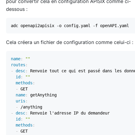
pour convertir cela en configuration APISIX comme ci-
dessous :
Cela créera un fichier de configuration comme celui-ci :
name
:
""
routes
:
-
desc
:
id
:
""
methods
:
-
name
:
uris
:
-
-
desc
:
id
:
""
methods
:
-