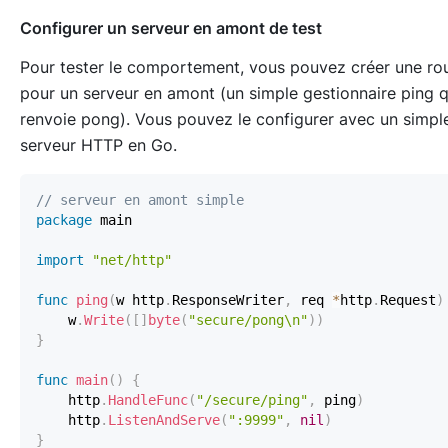
Configurer un serveur en amont de test
Pour tester le comportement, vous pouvez créer une ro
pour un serveur en amont (un simple gestionnaire ping q
renvoie pong). Vous pouvez le configurer avec un simpl
serveur HTTP en Go.
// serveur en amont simple
package
import
"net/http"
func
ping
(
w http
.
ResponseWriter
,
 req 
*
http
.
Request
)
    w
.
Write
(
[
]
byte
(
"secure/pong\n"
)
)
}
func
main
(
)
{
    http
.
HandleFunc
(
"/secure/ping"
,
 ping
)
    http
.
ListenAndServe
(
":9999"
,
nil
)
}