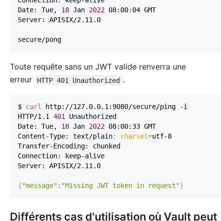
Date: Tue, 
18
 Jan 
2022
Toute requête sans un JWT valide renverra une
erreur
.
HTTP 401 Unauthorized
$ 
curl
HTTP/1.1 
401
Date: Tue, 
18
 Jan 
2022
Content-Type: text/plain
;
charset
=
{
"message"
:
"Missing JWT token in request"
}
Différents cas d'utilisation où Vault peut