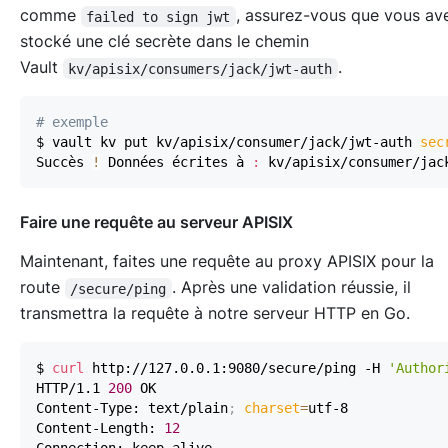
comme
, assurez-vous que vous a
failed to sign jwt
stocké une clé secrète dans le chemin
Vault
.
kv/apisix/consumers/jack/jwt-auth
# exemple
$ vault kv put kv/apisix/consumer/jack/jwt-auth 
sec
Succès 
!
 Données écrites à 
:
Faire une requête au serveur APISIX
Maintenant, faites une requête au proxy APISIX pour la
route
. Après une validation réussie, il
/secure/ping
transmettra la requête à notre serveur HTTP en Go.
$ 
curl
 http://127.0.0.1:9080/secure/ping -H 
'Author
HTTP/1.1 
200
Content-Type: text/plain
;
charset
=
Content-Length: 
12