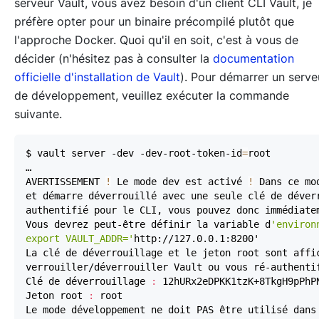
serveur Vault, vous avez besoin d'un client CLI Vault, je
préfère opter pour un binaire précompilé plutôt que
l'approche Docker. Quoi qu'il en soit, c'est à vous de
décider (n'hésitez pas à consulter la
documentation
officielle d'installation de Vault
). Pour démarrer un serve
de développement, veuillez exécuter la commande
suivante.
$ vault server -dev -dev-root-token-id
=
AVERTISSEMENT 
!
 Le mode dev est activé 
!
Vous devrez peut-être définir la variable d
export VAULT_ADDR='
Clé de déverrouillage 
:
 12hURx2eDPKK1tzK+8TkgH9pPhP
Jeton root 
:
Le mode développement ne doit PAS être utilisé dans