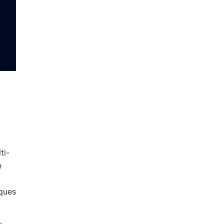
ti-
e
iques