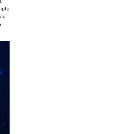
I.
mpte
 ou
e