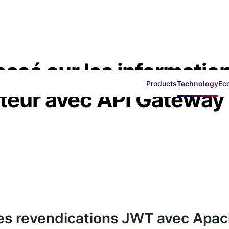
sé sur les informatio
Products
Technology
Ec
isateur avec API Gateway
es revendications JWT avec Apa