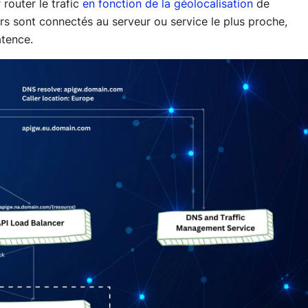
router le trafic
en fonction de la géolocalisation
de
teurs sont connectés au serveur ou service le plus proche,
atence.