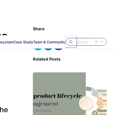
Share
ns
osystem
Case Study
Team & Community
Search
⌘ + K
Related Posts
che