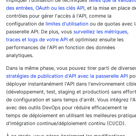
impliquer l'utilisation de techniques
telles que la validati
des entrées, OAuth ou les clés API
, et la mise en place d
contrôles pour gérer l'accès à l'API, comme la
configuration de
limites d'utilisation
ou de quotas avec l
passerelle API. De plus, vous
surveillez les métriques,
traces et logs de votre API
et optimisez ensuite les
performances de l'API en fonction des données
analytiques.
Dans la même phase, vous pouvez tirer parti de diverse
stratégies de publication d'API avec la passerelle API
po
déployer instantanément l'API dans l'environnement cibl
(développement, test, staging et production) sans effor
de configuration et sans temps d'arrêt. Vous intégrez l'A
avec des outils DevOps pour réduire efficacement le
temps de déploiement en utilisant les meilleures pratiqu
d'intégration continue/déploiement continu (CI/CD).