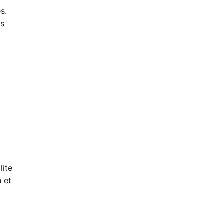
s.
es
lite
n et