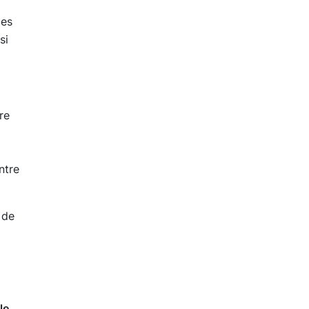
pes
si
re
ntre
 de
le