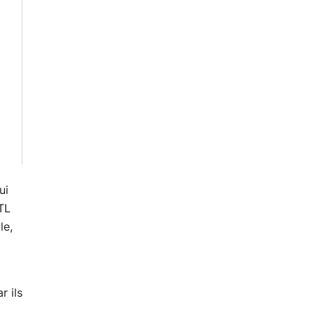
ui
TL
le,
r ils