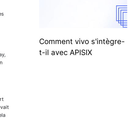
es
Comment vivo s'intègre-
t-il avec APISIX
ay,
en
rt
vait
ela