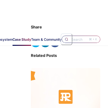
Share
osystem
Case Study
Team & Community
Search
⌘ + K
Related Posts