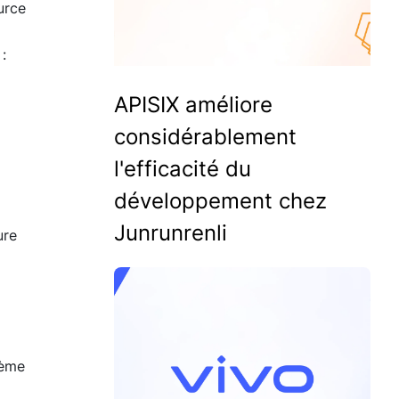
urce
:
APISIX améliore
considérablement
l'efficacité du
développement chez
Junrunrenli
ure
tème