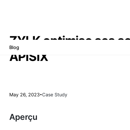
ZYLK optimise ses se
Blog
APISIX
May 26, 2023
Case Study
Aperçu