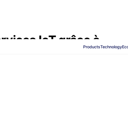
rvices IoT grâce à
Products
Technology
Ec