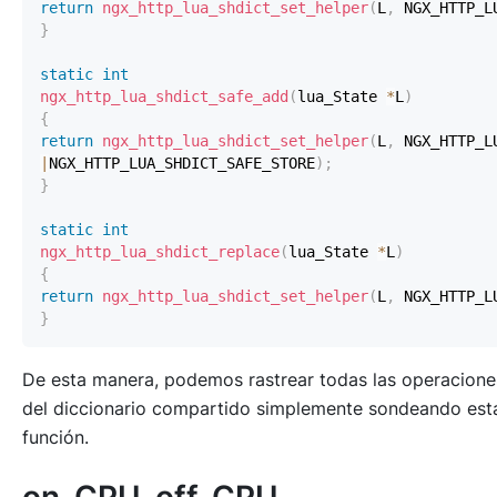
return
ngx_http_lua_shdict_set_helper
(
L
,
 NGX_HTTP_L
}
static
int
ngx_http_lua_shdict_safe_add
(
lua_State 
*
L
)
{
return
ngx_http_lua_shdict_set_helper
(
L
,
|
NGX_HTTP_LUA_SHDICT_SAFE_STORE
)
;
}
static
int
ngx_http_lua_shdict_replace
(
lua_State 
*
L
)
{
return
ngx_http_lua_shdict_set_helper
(
L
,
 NGX_HTTP_L
}
De esta manera, podemos rastrear todas las operacione
del diccionario compartido simplemente sondeando est
función.