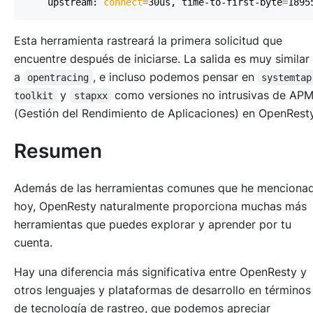
    upstream: 
connect
=
30us, time-to-first-byte
=
1895
Esta herramienta rastreará la primera solicitud que
encuentre después de iniciarse. La salida es muy similar
a
, e incluso podemos pensar en
opentracing
systemtap
y
como versiones no intrusivas de AP
toolkit
stapxx
(Gestión del Rendimiento de Aplicaciones) en OpenResty
Resumen
Además de las herramientas comunes que he menciona
hoy, OpenResty naturalmente proporciona muchas más
herramientas que puedes explorar y aprender por tu
cuenta.
Hay una diferencia más significativa entre OpenResty y
otros lenguajes y plataformas de desarrollo en términos
de tecnología de rastreo, que podemos apreciar