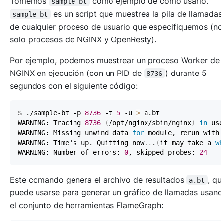
Tomemos
como ejemplo de cómo usarlo.
sample-bt
es un script que muestrea la pila de llamada
sample-bt
de cualquier proceso de usuario que especifiquemos (n
solo procesos de NGINX y OpenResty).
Por ejemplo, podemos muestrear un proceso Worker de
NGINX en ejecución (con un PID de
) durante 5
8736
segundos con el siguiente código:
$ ./sample-bt -p 
8736
 -t 
5
 -u 
>
WARNING: Tracing 
8736
(
/opt/nginx/sbin/nginx
)
in
 us
WARNING: Missing unwind data 
for
 module, rerun with
WARNING: Time's up. Quitting now
..
.
(
it may take a 
w
WARNING: Number of errors: 
0
, skipped probes: 
24
Este comando genera el archivo de resultados
, q
a.bt
puede usarse para generar un gráfico de llamadas usan
el conjunto de herramientas FlameGraph: