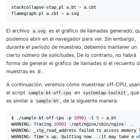
stackcollapse-stap.pl a.bt 
>
flamegraph.pl a.cbt 
>
El archivo
es el gráfico de llamadas generado, 
a.svg
podemos abrir en el navegador para ver. Sin embargo,
durante el período de muestreo, debemos mantener un
cierto número de solicitudes. De lo contrario, no habrá
forma de generar el gráfico de llamadas si el recuento 
muestras es
.
0
A continuación, veremos cómo muestrear off-CPU, usa
el script
en
, qu
sample-bt-off-cpu
systemtap-toolkit
es similar a
, de la siguiente manera:
sample-bt
$ ./sample-bt-off-cpu -p 
10901
 -t 
5
>
WARNING: Tracing 
10901
(
/opt/nginx/sbin/nginx
)
..
WARNING: Time's up. Quitting now
..
.
(
it may take a 
w