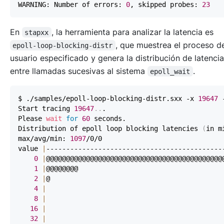
WARNING: Number of errors: 
0
, skipped probes: 
23
En
, la herramienta para analizar la latencia es
stapxx
, que muestrea el proceso 
epoll-loop-blocking-distr
usuario especificado y genera la distribución de latencia
entre llamadas sucesivas al sistema
.
epoll_wait
$ ./samples/epoll-loop-blocking-distr.sxx -x 
19647
 
Start tracing 
19647
..
Please 
wait
for
60
Distribution of epoll loop blocking latencies 
(
in m
max/avg/min: 
1097
value 
|
0
|
@@@@@@@@@@@@@@@@@@@@@@@@@@@@@@@@@@@@@@@@@@@@
1
|
@@@@@@@@                                    
2
|
@                                           
4
|
8
|
16
|
32
|