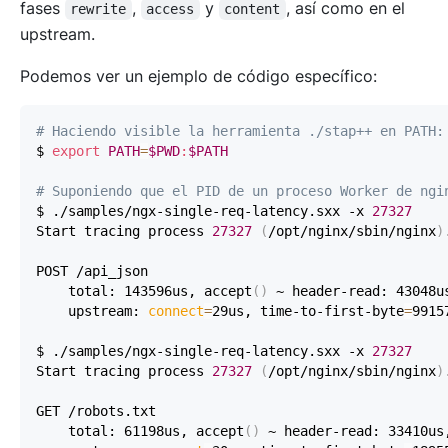
fases
,
y
, así como en el
rewrite
access
content
upstream.
Podemos ver un ejemplo de código específico:
# Haciendo visible la herramienta ./stap++ en PATH:
$ 
export
PATH
=
$PWD
:
$PATH
# Suponiendo que el PID de un proceso Worker de ngi
$ ./samples/ngx-single-req-latency.sxx -x 
27327
Start tracing process 
27327
(
/opt/nginx/sbin/nginx
)
    total: 143596us, accept
(
)
    upstream: 
connect
=
29us, time-to-first-byte
=
9915
$ ./samples/ngx-single-req-latency.sxx -x 
27327
Start tracing process 
27327
(
/opt/nginx/sbin/nginx
)
    total: 61198us, accept
(
)