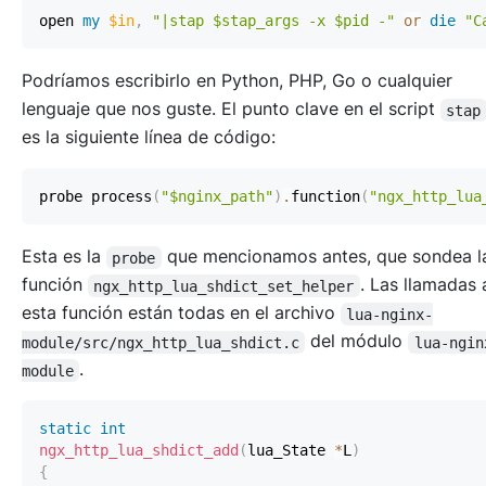
open 
my
$in
,
"|stap $stap_args -x $pid -"
or
die
"C
Podríamos escribirlo en Python, PHP, Go o cualquier
lenguaje que nos guste. El punto clave en el script
stap
es la siguiente línea de código:
probe process
(
"$nginx_path"
)
.
function
(
"ngx_http_lua
Esta es la
que mencionamos antes, que sondea 
probe
función
. Las llamadas
ngx_http_lua_shdict_set_helper
esta función están todas en el archivo
lua-nginx-
del módulo
module/src/ngx_http_lua_shdict.c
lua-ngin
.
module
static
int
ngx_http_lua_shdict_add
(
lua_State 
*
L
)
{