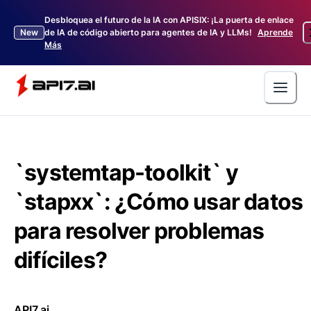
Desbloquea el futuro de la IA con APISIX: ¡La puerta de enlace
New
de IA de código abierto para agentes de IA y LLMs!
Aprende
Más
`systemtap-toolkit` y
`stapxx`: ¿Cómo usar datos
para resolver problemas
difíciles?
API7.ai