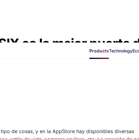
IX es la mejor puerta 
Products
Technology
Ec
o tipo de cosas, y en la AppStore hay disponibles diversas