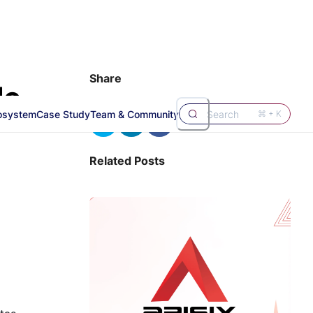
Share
de
osystem
Case Study
Team & Community
Search
⌘ + K
Related Posts