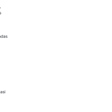
,
s
adas
asi