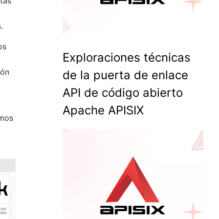
stas
.
os
Exploraciones técnicas
ión
de la puerta de enlace
API de código abierto
Apache APISIX
emos