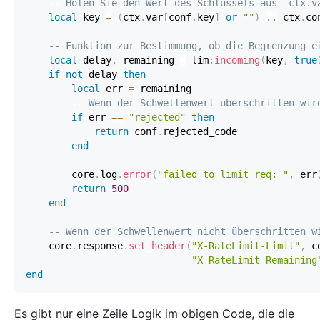
-- Holen Sie den Wert des Schlüssels aus `ctx.v
local
 key 
=
(
ctx
.
var
[
conf
.
key
]
or
""
)
..
 ctx
.
co
-- Funktion zur Bestimmung, ob die Begrenzung e
local
 delay
,
 remaining 
=
 lim
:
incoming
(
key
,
true
if
not
 delay 
then
local
 err 
=
-- Wenn der Schwellenwert überschritten wir
if
 err 
==
"rejected"
then
return
 conf
.
end
        core
.
log
.
error
(
"failed to limit req: "
,
 err
return
500
end
-- Wenn der Schwellenwert nicht überschritten w
    core
.
response
.
set_header
(
"X-RateLimit-Limit"
,
 c
"X-RateLimit-Remaining
end
Es gibt nur eine Zeile Logik im obigen Code, die die