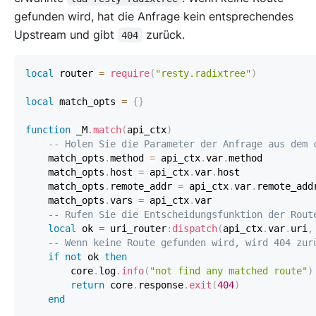
gefunden wird, hat die Anfrage kein entsprechendes
Upstream und gibt
zurück.
404
local
 router 
=
require
(
"resty.radixtree"
)
local
 match_opts 
=
{
}
function
 _M
.
match
(
api_ctx
)
-- Holen Sie die Parameter der Anfrage aus dem 
    match_opts
.
method 
=
 api_ctx
.
var
.
    match_opts
.
host 
=
 api_ctx
.
var
.
    match_opts
.
remote_addr 
=
 api_ctx
.
var
.
    match_opts
.
vars 
=
 api_ctx
.
-- Rufen Sie die Entscheidungsfunktion der Rout
local
 ok 
=
 uri_router
:
dispatch
(
api_ctx
.
var
.
uri
,
-- Wenn keine Route gefunden wird, wird 404 zur
if
not
 ok 
then
        core
.
log
.
info
(
"not find any matched route"
)
return
 core
.
response
.
exit
(
404
)
end