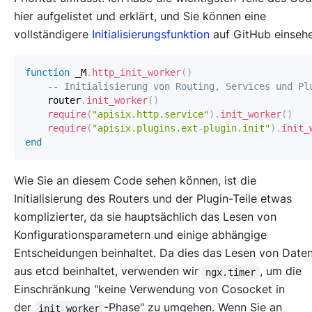
hier aufgelistet und erklärt, und Sie können eine
vollständigere
Initialisierungsfunktion
auf GitHub einsehe
function
 _M
.
http_init_worker
(
)
-- Initialisierung von Routing, Services und Pl
    router
.
init_worker
(
)
require
(
"apisix.http.service"
)
.
init_worker
(
)
require
(
"apisix.plugins.ext-plugin.init"
)
.
init_
end
Wie Sie an diesem Code sehen können, ist die
Initialisierung des Routers und der Plugin-Teile etwas
komplizierter, da sie hauptsächlich das Lesen von
Konfigurationsparametern und einige abhängige
Entscheidungen beinhaltet. Da dies das Lesen von Date
aus etcd beinhaltet, verwenden wir
, um die
ngx.timer
Einschränkung "keine Verwendung von Cosocket in
der
-Phase" zu umgehen. Wenn Sie an
init_worker