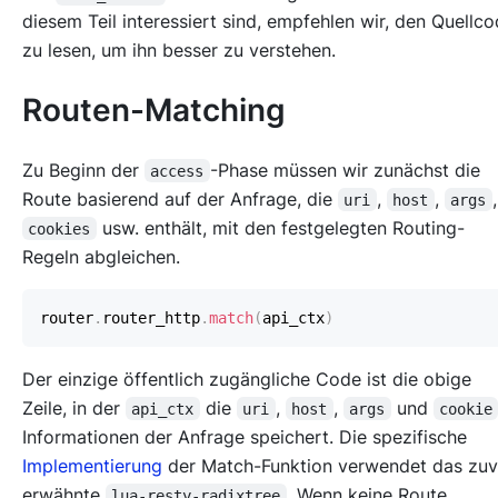
diesem Teil interessiert sind, empfehlen wir, den Quellc
zu lesen, um ihn besser zu verstehen.
Routen-Matching
Zu Beginn der
-Phase müssen wir zunächst die
access
Route basierend auf der Anfrage, die
,
,
,
uri
host
args
usw. enthält, mit den festgelegten Routing-
cookies
Regeln abgleichen.
router
.
router_http
.
match
(
api_ctx
)
Der einzige öffentlich zugängliche Code ist die obige
Zeile, in der
die
,
,
und
api_ctx
uri
host
args
cookie
Informationen der Anfrage speichert. Die spezifische
Implementierung
der Match-Funktion verwendet das zuv
erwähnte
. Wenn keine Route
lua-resty-radixtree