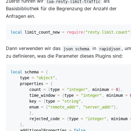
Zuerst führen wir
als
lua-resty-limit-traffic
Basisbibliothek für die Begrenzung der Anzahl der
Anfragen ein.
local
 limit_count_new 
=
require
(
"resty.limit.count"
Dann verwenden wir das
in
, u
json schema
rapidjson
zu definieren, was die Parameter dieses Plugins sind:
local
 schema 
=
{
    type 
=
"object"
,
    properties 
=
{
        count 
=
{
type 
=
"integer"
,
 minimum 
=
0
}
,
        time_window 
=
{
type 
=
"integer"
,
 minimum 
=
        key 
=
{
type 
=
"string"
,
        enum 
=
{
"remote_addr"
,
"server_addr"
}
,
}
,
        rejected_code 
=
{
type 
=
"integer"
,
 minimum 
}
,
    additionalProperties 
=
false
,