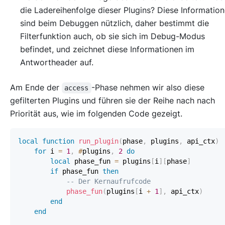
die Ladereihenfolge dieser Plugins? Diese Informatio
sind beim Debuggen nützlich, daher bestimmt die
Filterfunktion auch, ob sie sich im Debug-Modus
befindet, und zeichnet diese Informationen im
Antwortheader auf.
Am Ende der
-Phase nehmen wir also diese
access
gefilterten Plugins und führen sie der Reihe nach nach
Priorität aus, wie im folgenden Code gezeigt.
local
function
run_plugin
(
phase
,
 plugins
,
 api_ctx
)
for
 i 
=
1
,
#
plugins
,
2
do
local
 phase_fun 
=
 plugins
[
i
]
[
phase
]
if
 phase_fun 
then
-- Der Kernaufrufcode
phase_fun
(
plugins
[
i 
+
1
]
,
 api_ctx
)
end
end