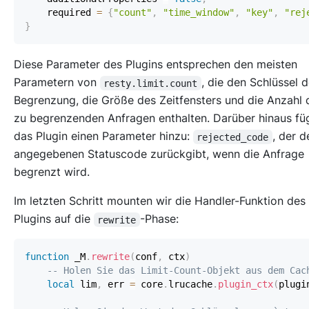
    required 
=
{
"count"
,
"time_window"
,
"key"
,
"rej
}
Diese Parameter des Plugins entsprechen den meisten
Parametern von
, die den Schlüssel 
resty.limit.count
Begrenzung, die Größe des Zeitfensters und die Anzahl 
zu begrenzenden Anfragen enthalten. Darüber hinaus fü
das Plugin einen Parameter hinzu:
, der 
rejected_code
angegebenen Statuscode zurückgibt, wenn die Anfrage
begrenzt wird.
Im letzten Schritt mounten wir die Handler-Funktion des
Plugins auf die
-Phase:
rewrite
function
 _M
.
rewrite
(
conf
,
 ctx
)
-- Holen Sie das Limit-Count-Objekt aus dem Cac
local
 lim
,
 err 
=
 core
.
lrucache
.
plugin_ctx
(
plugi