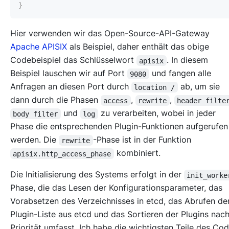
}
Hier verwenden wir das Open-Source-API-Gateway
Apache APISIX
als Beispiel, daher enthält das obige
Codebeispiel das Schlüsselwort
. In diesem
apisix
Beispiel lauschen wir auf Port
und fangen alle
9080
Anfragen an diesen Port durch
ab, um sie
location /
dann durch die Phasen
,
,
access
rewrite
header filte
und
zu verarbeiten, wobei in jeder
body filter
log
Phase die entsprechenden Plugin-Funktionen aufgerufen
werden. Die
-Phase ist in der Funktion
rewrite
kombiniert.
apisix.http_access_phase
Die Initialisierung des Systems erfolgt in der
init_worke
Phase, die das Lesen der Konfigurationsparameter, das
Vorabsetzen des Verzeichnisses in etcd, das Abrufen de
Plugin-Liste aus etcd und das Sortieren der Plugins nac
Priorität umfasst. Ich habe die wichtigsten Teile des Co