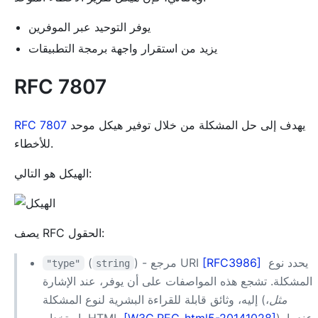
يوفر التوحيد عبر الموفرين
يزيد من استقرار واجهة برمجة التطبيقات
RFC 7807
يهدف إلى حل المشكلة من خلال توفير هيكل موحد
RFC 7807
للأخطاء.
الهيكل هو التالي:
يصف RFC الحقول:
يحدد نوع
[RFC3986]
) - مرجع URI
(
"type"
string
المشكلة. تشجع هذه المواصفات على أن يوفر، عند الإشارة
مثل
،
إليه، وثائق قابلة للقراءة البشرية لنوع المشكلة (
). عندما
[W3C.REC-html5-20141028]
باستخدام HTML