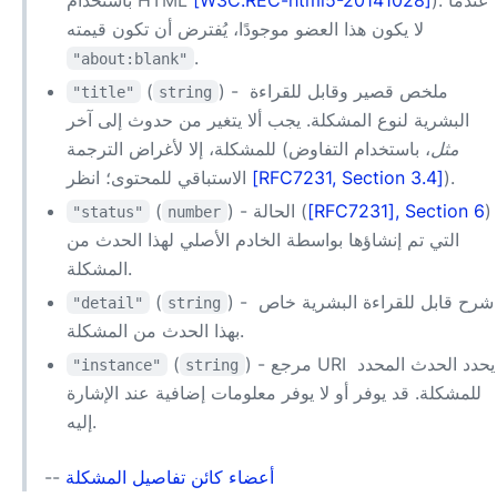
لا يكون هذا العضو موجودًا، يُفترض أن تكون قيمته
.
"about:blank"
) - ملخص قصير وقابل للقراءة
(
"title"
string
البشرية لنوع المشكلة. يجب ألا يتغير من حدوث إلى آخر
مثل
، باستخدام التفاوض
للمشكلة، إلا لأغراض الترجمة (
).
[RFC7231, Section 3.4]
الاستباقي للمحتوى؛ انظر
)
[RFC7231], Section 6
) - الحالة (
(
"status"
number
التي تم إنشاؤها بواسطة الخادم الأصلي لهذا الحدث من
المشكلة.
) - شرح قابل للقراءة البشرية خاص
(
"detail"
string
بهذا الحدث من المشكلة.
) - مرجع URI يحدد الحدث المحدد
(
"instance"
string
للمشكلة. قد يوفر أو لا يوفر معلومات إضافية عند الإشارة
إليه.
أعضاء كائن تفاصيل المشكلة
--