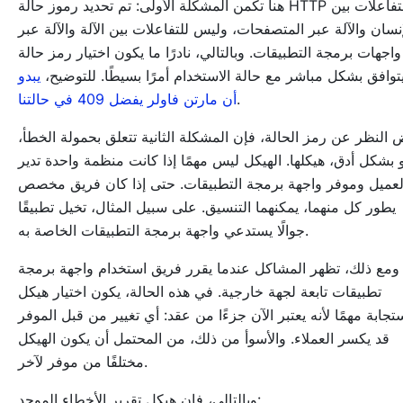
هنا تكمن المشكلة الأولى: تم تحديد رموز حالة HTTP للتفاعلات بين
إنسان والآلة عبر المتصفحات، وليس للتفاعلات بين الآلة والآلة عبر
واجهات برمجة التطبيقات. وبالتالي، نادرًا ما يكون اختيار رمز حالة
توافق بشكل مباشر مع حالة الاستخدام أمرًا بسيطًا. للتوضيح،
يبدو
.
أن مارتن فاولر يفضل 409 في حالتنا
 النظر عن رمز الحالة، فإن المشكلة الثانية تتعلق بحمولة الخطأ،
 بشكل أدق، هيكلها. الهيكل ليس مهمًا إذا كانت منظمة واحدة تدير
لعميل وموفر واجهة برمجة التطبيقات. حتى إذا كان فريق مخصص
يطور كل منهما، يمكنهما التنسيق. على سبيل المثال، تخيل تطبيقًا
جوالًا يستدعي واجهة برمجة التطبيقات الخاصة به.
ومع ذلك، تظهر المشاكل عندما يقرر فريق استخدام واجهة برمجة
تطبيقات تابعة لجهة خارجية. في هذه الحالة، يكون اختيار هيكل
ستجابة مهمًا لأنه يعتبر الآن جزءًا من عقد: أي تغيير من قبل الموفر
قد يكسر العملاء. والأسوأ من ذلك، من المحتمل أن يكون الهيكل
مختلفًا من موفر لآخر.
وبالتالي، فإن هيكل تقرير الأخطاء الموحد: