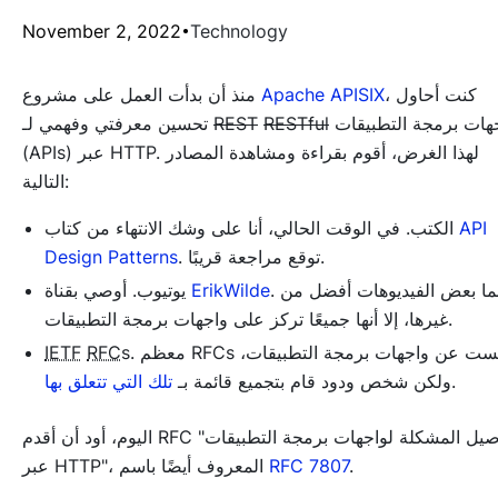
November 2, 2022
Technology
، كنت أحاول
Apache APISIX
منذ أن بدأت العمل على مشروع
واجهات برمجة التطبيقات
RESTful
REST
تحسين معرفتي وفهمي لـ
(APIs) عبر HTTP. لهذا الغرض، أقوم بقراءة ومشاهدة المصادر
التالية:
API
الكتب. في الوقت الحالي، أنا على وشك الانتهاء من كتاب
. توقع مراجعة قريبًا.
Design Patterns
. بينما بعض الفيديوهات أفضل من
ErikWilde
يوتيوب. أوصي بقناة
غيرها، إلا أنها جميعًا تركز على واجهات برمجة التطبيقات.
s. معظم RFCs ليست عن واجهات برمجة التطبيقات،
RFC
IETF
.
ولكن شخص ودود قام بتجميع قائمة بـ
تلك التي تتعلق بها
اليوم، أود أن أقدم RFC "تفاصيل المشكلة لواجهات برمجة التطبيقات
.
RFC 7807
عبر HTTP"، المعروف أيضًا باسم