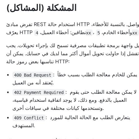
المشكلة (المشاكل)
تفرض مبادئ REST استخدام حالة HTTP للتواصل. بالنسبة للأخطاء،
، وأخطاء الخادم،
يعرّف HTTP نطاقين: أخطاء العميل،
4xx
5xx
ل واجهة برمجة تطبيقات مصرفية تسمح لك بإجراء تحويلات. يجب
تفشل إذا حاولت تحويل أموال أكثر مما لديك في حسابك. يمكن أن
تناسبها بعض رموز حالة HTTP:
: لا يمكن للخادم معالجة الطلب بسبب خطأ
400 Bad Request
يُعتقد أنه من العميل.
: لا يمكن معالجة الطلب حتى يقوم
402 Payment Required
العميل بالدفع. ومع ذلك، لا يوجد اتفاقية استخدام قياسية،
وتستخدمها كيانات مختلفة في سياقات أخرى.
: يتعارض الطلب مع الحالة الحالية للمورد
409 Conflict
المستهدف.