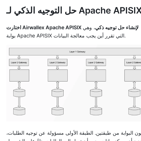
ل التوجيه الذكي لـ Apache APISIX
اختارت Airwallex Apache APISIX لإنشاء حل توجيه ذكي
، وهي
بوابة Apache APISIX التي تقرر أين يجب معالجة البيانات.
ون البوابة من طبقتين. الطبقة الأولى مسؤولة عن توجيه الطلبات،
ديد أي مركز بيانات يجب أن تصل إليه الطلبات بناءً على الشروط.