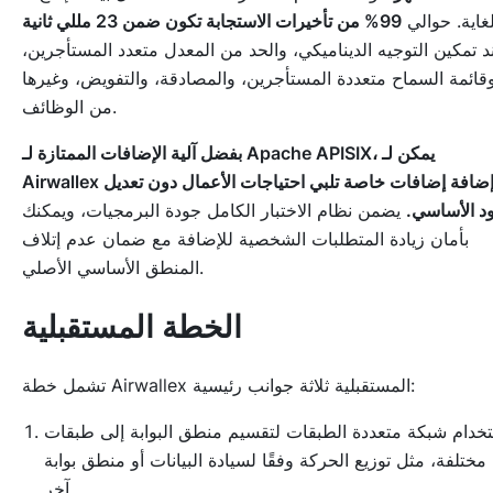
غاية. حوالي
99% من تأخيرات الاستجابة تكون ضمن 23 مللي ثانية
د تمكين التوجيه الديناميكي، والحد من المعدل متعدد المستأجرين،
قائمة السماح متعددة المستأجرين، والمصادقة، والتفويض، وغيرها
من الوظائف.
بفضل آلية الإضافات الممتازة لـ Apache APISIX، يمكن لـ
Airwallex إضافة إضافات خاصة تلبي احتياجات الأعمال دون تعديل
ود الأساسي.
يضمن نظام الاختبار الكامل جودة البرمجيات، ويمكنك
بأمان زيادة المتطلبات الشخصية للإضافة مع ضمان عدم إتلاف
المنطق الأساسي الأصلي.
الخطة المستقبلية
تشمل خطة Airwallex المستقبلية ثلاثة جوانب رئيسية:
خدام شبكة متعددة الطبقات لتقسيم منطق البوابة إلى طبقات
مختلفة، مثل توزيع الحركة وفقًا لسيادة البيانات أو منطق بوابة
آخر.