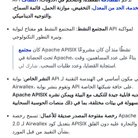
خدمة
،
الحد من المعدل
، التخفيض، موازنة الحمل، قائمة السماح،
.
والتوجيه الديناميكي
المجتمع النشط
: المجتمع النشط هو مفتاح لبوابة API لمواكبة
وتيرة التطور التكنولوجي.
Apache APISIX نشطًا منذ أن كان مشروعًا
كان
مجتمع
تحت الحضانة في Apache، بناءً على عدد المساهمين، وقت
شارك لي.
استجابة القضايا، وعدد طلبات السحب.
النشر الخاص
: بوابة API هي مكون أساسي في الهندسة التقنية لـ
Airwallex، وتقوم بنشر بوابة API على حافة شبكتها الخاصة.
Apache APISIX لديه قابلية جيدة للتكيف مع البيئة ويمكن نشره
رخصة مفتوحة المصدر صديقة للأعمال
: تسمح رخصة Apache
2.0 لـ Airwallex بتعديل كود APISIX والتجارة عليه دون القلق
بشأن التقييد من قبل المورد.