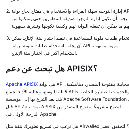
إدارة التوجيه سهلة القراءة والاستخدام هي مفتاح نجاح بوابة API.
يجب أن تكون إدارة التوجيه صديقة للمطورين حتى يتمكنوا من
خدام طلبات ملونة للمساعدة في تنفيذ اختبار بيئة الإنتاج. يمكن
أن يجلب استخدام طلبات ملونة لبوابة API مرونة وسهولة
استخدام أكبر في اختبار بيئة الإنتاج.
هل تبحث عن دعم APISIX؟
هي بوابة API سحابية مفتوحة المصدر، ديناميكية،
Apache APISIX
قابلة للتوسع، وعالية الأداء لجميع APIs والخدمات الصغيرة الخاصة
بك. بعد التبرع بها إلى مؤسسة Apache Software Foundation من
قبل API7.ai، نمت APISIX لتصبح مشروعًا مفتوح المصدر من
الدرجة الأولى في Apache.
هل ترغب في تسريع تطويرك بثقة مثل Airwallex؟ لتحقيق أقصى