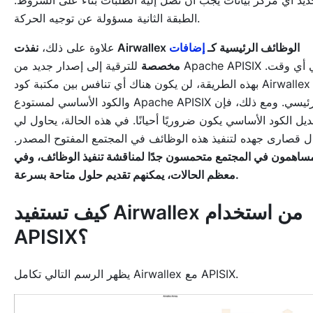
الطبقة الثانية مسؤولة عن توجيه الحركة.
نفذت Airwallex الوظائف الرئيسية كـ
إضافات
علاوة على ذلك،
مخصصة
للترقية إلى إصدار جديد من Apache APISIX في أي وقت.
بهذه الطريقة، لن يكون هناك أي تنافس بين مكتبة كود Airwallex
والكود الأساسي لمستودع Apache APISIX الرئيسي. ومع ذلك، فإن
ديل الكود الأساسي يكون ضروريًا أحيانًا. في هذه الحالة، يحاول لي
ل قصارى جهده لتنفيذ هذه الوظائف في المجتمع المفتوح المصدر.
مساهمون في المجتمع متحمسون جدًا لمناقشة تنفيذ الوظائف، وفي
معظم الحالات، يمكنهم تقديم حلول متاحة بسرعة.
كيف تستفيد Airwallex من استخدام
APISIX؟
يظهر الرسم التالي تكامل Airwallex مع APISIX.