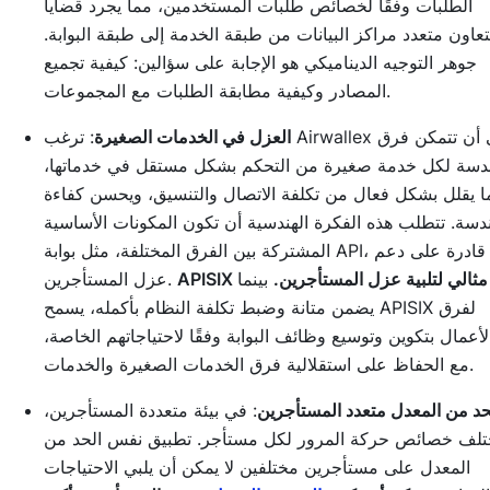
الطلبات وفقًا لخصائص طلبات المستخدمين، مما يجرد قضايا
تعاون متعدد مراكز البيانات من طبقة الخدمة إلى طبقة البوابة.
جوهر التوجيه الديناميكي هو الإجابة على سؤالين: كيفية تجميع
المصادر وكيفية مطابقة الطلبات مع المجموعات.
العزل في الخدمات الصغيرة
: ترغب Airwallex في أن تتمكن فرق
ندسة لكل خدمة صغيرة من التحكم بشكل مستقل في خدماتها،
ا يقلل بشكل فعال من تكلفة الاتصال والتنسيق، ويحسن كفاءة
ندسة. تتطلب هذه الفكرة الهندسية أن تكون المكونات الأساسية
المشتركة بين الفرق المختلفة، مثل بوابة API، قادرة على دعم
APISIX مثالي لتلبية عزل المستأجرين.
بينما
عزل المستأجرين.
يضمن متانة وضبط تكلفة النظام بأكمله، يسمح APISIX لفرق
لأعمال بتكوين وتوسيع وظائف البوابة وفقًا لاحتياجاتهم الخاصة،
مع الحفاظ على استقلالية فرق الخدمات الصغيرة والخدمات.
حد من المعدل متعدد المستأجرين
: في بيئة متعددة المستأجرين،
تلف خصائص حركة المرور لكل مستأجر. تطبيق نفس الحد من
المعدل على مستأجرين مختلفين لا يمكن أن يلبي الاحتياجات