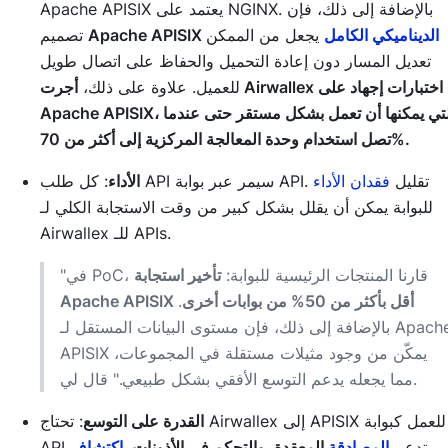
Apache APISIX يعتمد على NGINX. بالإضافة إلى ذلك، فإن
الديناميكي الكامل
يجعل من الممكن
Apache APISIX
تصميم
تعديل المسار دون إعادة التحميل والحفاظ على اتصال طويل
للعميل. علاوة على ذلك،
أجرت Airwallex اختبارات إجهاد على
Apache APISIX، والتي يمكنها أن تعمل بشكل مستقر حتى عندما
تصل استخدام وحدة المعالجة المركزية إلى أكثر من 70%.
: كل طلب API سيمر عبر بوابة API. تقليل
فقدان الأداء
الأداء
للبوابة يمكن أن يقلل بشكل كبير من وقت الاستجابة الكلي لـ
Airwallex للـ APIs.
"في PoC، قارنا المنتجات الرئيسية للبوابة:
تأخير استجابة
Apache APISIX أقل بأكثر من 50% من بوابات أخرى
.
بالإضافة إلى ذلك، فإن مستوى البيانات المستقل لـ Apache
APISIX يمكّن من وجود مثيلات مستقلة في المجموعات،
مما يجعله يدعم التوسع الأفقي بشكل طبيعي." قال لي.
القدرة على التوسع
: تحتاج Airwallex إلى APISIX للعمل كبوابة
API تدعم
المصادقة
المعقدة، والتحكم في الأذونات،
اكتشاف