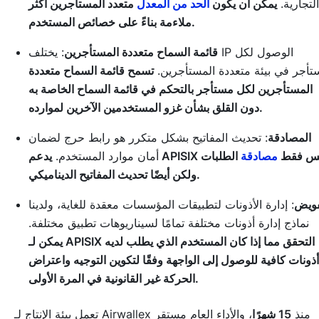
التجارية.
يمكن أن يكون
الحد من المعدل
متعدد المستأجرين أكثر
ملاءمة بناءً على خصائص المستخدم.
قائمة السماح متعددة المستأجرين
: يختلف IP الوصول لكل
أجر في بيئة متعددة المستأجرين.
تسمح قائمة السماح متعددة
المستأجرين لكل مستأجر بالتحكم في قائمة السماح الخاصة به
دون القلق بشأن غزو المستخدمين الآخرين لموارده.
المصادقة
: تحديث المفاتيح بشكل متكرر هو رابط حرج لضمان
 APISIX ليس فقط
مصادقة
الطلبات
أمان موارد المستخدم.
ولكن أيضًا تحديث المفاتيح الديناميكي.
فويض
: إدارة الأذونات لتطبيقات المؤسسات معقدة للغاية، ولدينا
نماذج إدارة أذونات مختلفة تمامًا لسيناريوهات تطبيق مختلفة.
يمكن لـ APISIX التحقق مما إذا كان المستخدم الذي يطلب لديه
أذونات كافية للوصول إلى الواجهة وفقًا لتكوين التوجيه واعتراض
الحركة غير القانونية في المرة الأولى.
تعمل بيئة الإنتاج لـ Airwallex منذ
15 شهرًا
، والأداء العام مستقر