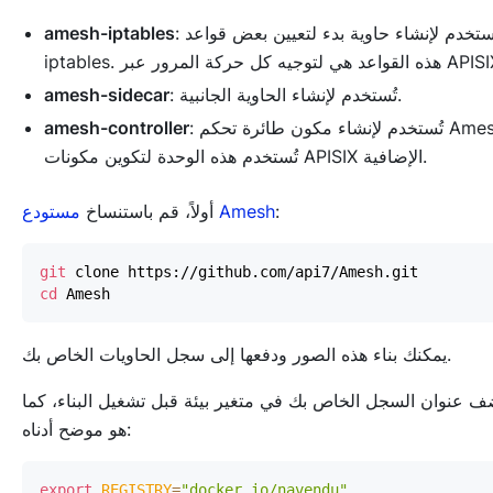
: تُستخدم لإنشاء حاوية بدء لتعيين بعض قواعد
amesh-iptables
ذه القواعد هي لتوجيه كل حركة المرور عبر APISIX.
: تُستخدم لإنشاء الحاوية الجانبية.
amesh-sidecar
: تُستخدم لإنشاء مكون طائرة تحكم Amesh.
amesh-controller
تُستخدم هذه الوحدة لتكوين مكونات APISIX الإضافية.
:
مستودع Amesh
أولاً، قم باستنساخ
git
cd
يمكنك بناء هذه الصور ودفعها إلى سجل الحاويات الخاص بك.
ف عنوان السجل الخاص بك في متغير بيئة قبل تشغيل البناء، كما
هو موضح أدناه:
export
REGISTRY
=
"docker.io/navendu"