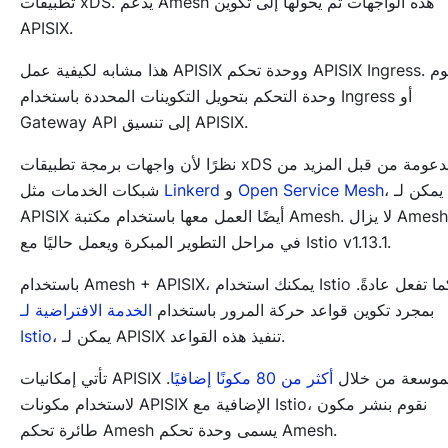
تطبيقات xDS. يدعم Amesh هذه الواجهات ثم يحولها إلى تكوين
APISIX.
هذا مشابه لكيفية عمل APISIX ووحدة تحكم APISIX Ingress. تقوم
وحدة التحكم بتحويل التكوينات المحددة باستخدام Ingress أو
Gateway API إلى تنسيق APISIX.
نظرًا لأن واجهات برمجة تطبيقات xDS مدعومة من قبل المزيد من
، يمكن لـ
Open Service Mesh
و
Linkerd
شبكات الخدمات مثل
APISIX أيضًا العمل معها باستخدام مكتبة Amesh. لا يزال Amesh
في مراحل التطوير المبكرة ويعمل حاليًا مع Istio v1.13.1.
باستخدام Amesh + APISIX، يمكنك استخدام Istio كما تفعل عادةً.
بمجرد تكوين قواعد حركة المرور باستخدام
الخدمة الافتراضية لـ
، يمكن لـ APISIX تنفيذ هذه القواعد.
Istio
ي إمكانيات APISIX الموسعة من خلال
أكثر من 80 مكونًا إضافيًا
.
لاستخدام مكونات APISIX الإضافية مع Istio، نقوم بنشر مكون
طائرة تحكم Amesh يسمى وحدة تحكم Amesh.