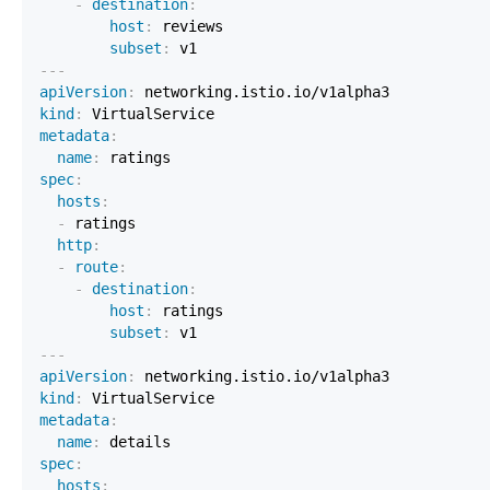
-
destination
:
host
:
subset
:
---
apiVersion
:
kind
:
metadata
:
name
:
spec
:
hosts
:
-
http
:
-
route
:
-
destination
:
host
:
subset
:
---
apiVersion
:
kind
:
metadata
:
name
:
spec
:
hosts
: