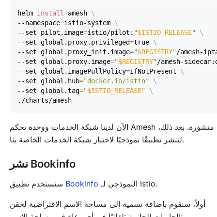
helm 
install
 amesh 
\
--namespace istio-system 
\
--set pilot.image
=
istio/pilot:
"
$ISTIO_RELEASE
"
\
--set global.proxy.privileged
=
true 
\
--set global.proxy_init.image
=
"
$REGISTRY
"
/amesh-ipt
--set global.proxy.image
=
"
$REGISTRY
"
/amesh-sidecar:
--set global.imagePullPolicy
=
IfNotPresent 
\
--set global.hub
=
"docker.io/istio"
\
--set global.tag
=
"
$ISTIO_RELEASE
"
\
الآن لدينا شبكة الخدمات ووحدة تحكم Amesh منشورة. بعد ذلك،
لننشر تطبيقًا نموذجيًا لاختبار شبكة الخدمات الخاصة بنا.
نشر Bookinfo
النموذجي لـ Istio.
Bookinfo
سنستخدم تطبيق
أولاً، سنقوم بإضافة تسمية إلى مساحة الاسم الافتراضية لحقن
الحاويات الجانبية تلقائيًا في أي وعاء في مساحة الاسم: