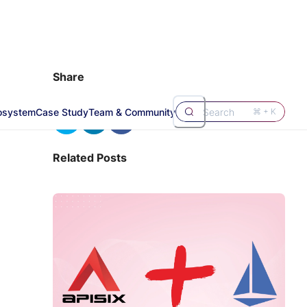
Share
osystem
Case Study
Team & Community
Search
⌘ + K
Related Posts