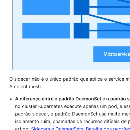
O sidecar não é o único padrão que aplica o service
Ambient mesh:
A diferença entre o padrão DaemonSet e o padrão s
no cluster Kubernetes execute apenas um pod, e e
padrão sidecar, o padrão DaemonSet usa muito me
isolamento ruim, chamadas de recursos difíceis de 
artigo:
Sidecars e DaemonSets: Batalha dos padrões