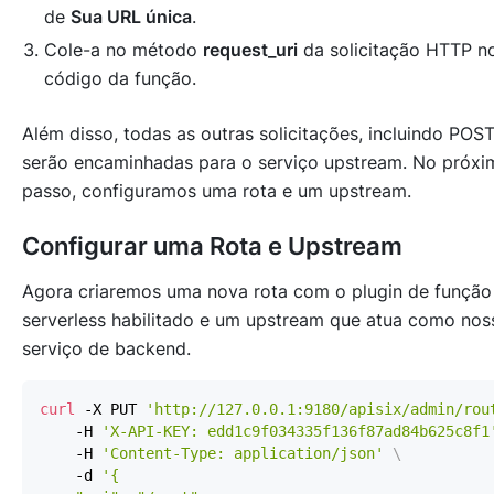
de
Sua URL única
.
Cole-a no método
request_uri
da solicitação HTTP n
código da função.
Além disso, todas as outras solicitações, incluindo POST
serão encaminhadas para o serviço upstream. No próxi
passo, configuramos uma rota e um upstream.
Configurar uma Rota e Upstream
Agora criaremos uma nova rota com o plugin de função
serverless habilitado e um upstream que atua como nos
serviço de backend.
curl
 -X PUT 
'http://127.0.0.1:9180/apisix/admin/rou
    -H 
'X-API-KEY: edd1c9f034335f136f87ad84b625c8f1
    -H 
'Content-Type: application/json'
\
    -d 