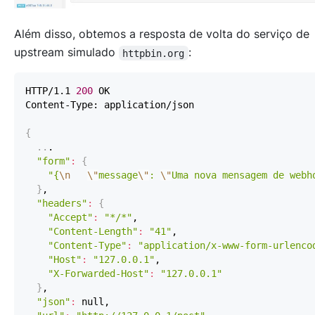
Além disso, obtemos a resposta de volta do serviço de
upstream simulado
:
httpbin.org
HTTP/1.1 
200
{
..
"form"
:
{
"{
\n
\"
message
\"
: 
\"
Uma nova mensagem de webh
}
"headers"
:
{
"Accept"
:
"*/*"
"Content-Length"
:
"41"
"Content-Type"
:
"application/x-www-form-urlenco
"Host"
:
"127.0.0.1"
"X-Forwarded-Host"
:
"127.0.0.1"
}
"json"
: