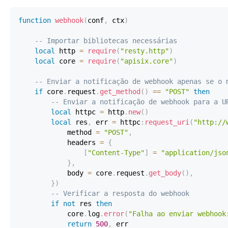
function
webhook
(
conf
,
 ctx
)
-- Importar bibliotecas necessárias
local
 http 
=
require
(
"resty.http"
)
local
 core 
=
require
(
"apisix.core"
)
-- Enviar a notificação de webhook apenas se o 
if
 core
.
request
.
get_method
(
)
==
"POST"
then
-- Enviar a notificação de webhook para a U
local
 httpc 
=
 http
.
new
(
)
local
 res
,
 err 
=
 httpc
:
request_uri
(
"http://
            method 
=
"POST"
,
            headers 
=
{
[
"Content-Type"
]
=
"application/jso
}
,
            body 
=
 core
.
request
.
get_body
(
)
,
}
)
-- Verificar a resposta do webhook
if
not
 res 
then
            core
.
log
.
error
(
"Falha ao enviar webhook
return
500
,