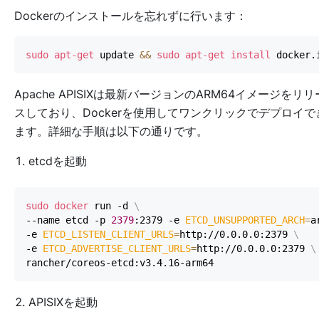
Dockerのインストールを忘れずに行います：
sudo
apt-get
 update 
&&
sudo
apt-get
install
Apache APISIXは最新バージョンのARM64イメージをリリ
スしており、Dockerを使用してワンクリックでデプロイで
ます。詳細な手順は以下の通りです。
etcdを起動
sudo
docker
 run -d 
\
--name etcd -p 
2379
:2379 -e 
ETCD_UNSUPPORTED_ARCH
=
a
-e 
ETCD_LISTEN_CLIENT_URLS
=
http://0.0.0.0:2379 
\
-e 
ETCD_ADVERTISE_CLIENT_URLS
=
http://0.0.0.0:2379 
\
APISIXを起動