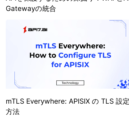
Gatewayの統合
mTLS Everywhere: APISIX の TLS 設
方法