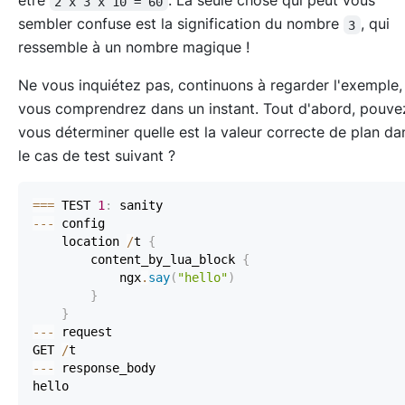
être
. La seule chose qui peut vous
2 x 3 x 10 = 60
sembler confuse est la signification du nombre
, qui
3
ressemble à un nombre magique !
Ne vous inquiétez pas, continuons à regarder l'exemple,
vous comprendrez dans un instant. Tout d'abord, pouve
vous déterminer quelle est la valeur correcte de plan da
le cas de test suivant ?
==
=
 TEST 
1
:
--
-
    location 
/
t 
{
        content_by_lua_block 
{
            ngx
.
say
(
"hello"
)
}
}
--
-
GET 
/
--
-