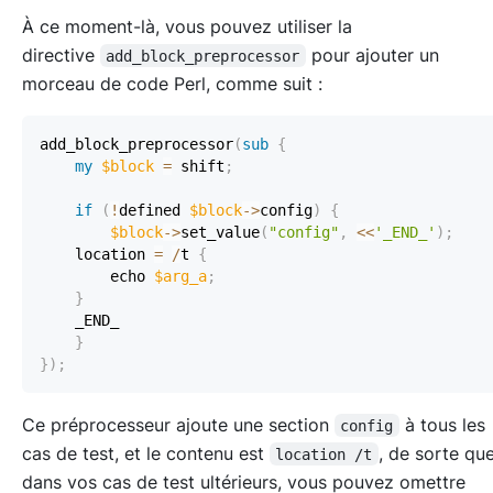
À ce moment-là, vous pouvez utiliser la
directive
pour ajouter un
add_block_preprocessor
morceau de code Perl, comme suit :
add_block_preprocessor
(
sub
{
my
$block
=
 shift
;
if
(
!
defined 
$block
->
config
)
{
$block
->
set_value
(
"config"
,
<<
'_END_'
)
;
    location 
=
/
t 
{
        echo 
$arg_a
;
}
}
}
)
;
Ce préprocesseur ajoute une section
à tous les
config
cas de test, et le contenu est
, de sorte qu
location /t
dans vos cas de test ultérieurs, vous pouvez omettre