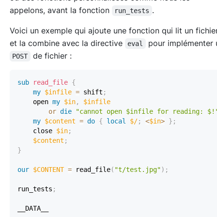
appelons, avant la fonction
.
run_tests
Voici un exemple qui ajoute une fonction qui lit un fichie
et la combine avec la directive
pour implémenter 
eval
de fichier :
POST
sub
read_file
{
my
$infile
=
 shift
;
    open 
my
$in
,
$infile
or
die
"cannot open $infile for reading: $!
my
$content
=
do
{
local
$/
;
<
$in
>
}
;
    close 
$in
;
$content
;
}
our
$CONTENT
=
 read_file
(
"t/test.jpg"
)
;
run_tests
;