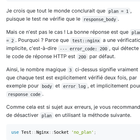
Je crois que tout le monde conclurait que
,
plan = 1
puisque le test ne vérifie que le
.
response_body
Mais ce n'est pas le cas ! La bonne réponse est que
pla
. Pourquoi ? Parce que
a une vérificat
= 2
test::nginx
implicite, c'est-à-dire
, qui détecte
--- error_code: 200
le code de réponse HTTP est
par défaut.
200
Ainsi, le nombre magique
ci-dessus signifie vraiment
3
que chaque test est explicitement vérifié deux fois, par
exemple pour
et
, et implicitement pou
body
error log
.
response code
Comme cela est si sujet aux erreurs, je vous recomman
de désactiver
en utilisant la méthode suivante.
plan
use
 Test
:
:
Nginx
:
:
Socket 
'no_plan'
;