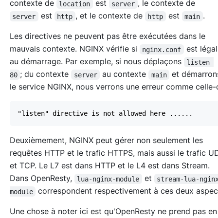
contexte de
est
, le contexte de
location
server
est
, et le contexte de
est
.
server
http
http
main
Les directives ne peuvent pas être exécutées dans le
mauvais contexte. NGINX vérifie si
est léga
nginx.conf
au démarrage. Par exemple, si nous déplaçons
listen 
; du contexte
au contexte
et démarro
80
server
main
le service NGINX, nous verrons une erreur comme celle-c
Deuxièmement, NGINX peut gérer non seulement les
requêtes HTTP et le trafic HTTPS, mais aussi le trafic U
et TCP. Le L7 est dans HTTP et le L4 est dans Stream.
Dans OpenResty,
et
lua-nginx-module
stream-lua-ngin
correspondent respectivement à ces deux aspec
module
Une chose à noter ici est qu'OpenResty ne prend pas en