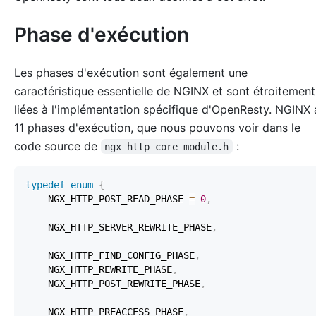
Phase d'exécution
Les phases d'exécution sont également une
caractéristique essentielle de NGINX et sont étroitement
liées à l'implémentation spécifique d'OpenResty. NGINX 
11 phases d'exécution, que nous pouvons voir dans le
code source de
:
ngx_http_core_module.h
typedef
enum
{
    NGX_HTTP_POST_READ_PHASE 
=
0
,
    NGX_HTTP_SERVER_REWRITE_PHASE
,
    NGX_HTTP_FIND_CONFIG_PHASE
,
    NGX_HTTP_REWRITE_PHASE
,
    NGX_HTTP_POST_REWRITE_PHASE
,
    NGX_HTTP_PREACCESS_PHASE
,