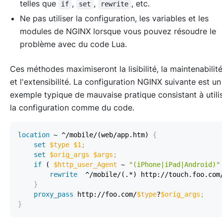
telles que
,
,
, etc.
if
set
rewrite
Ne pas utiliser la configuration, les variables et les
modules de NGINX lorsque vous pouvez résoudre le
problème avec du code Lua.
Ces méthodes maximiseront la lisibilité, la maintenabilit
et l'extensibilité. La configuration NGINX suivante est un
exemple typique de mauvaise pratique consistant à utili
la configuration comme du code.
location
 ~ ^/mobile/(web/app.htm)
{
set
$type
$1
;
set
$orig_args
$args
;
if
 ( 
$http_user_Agent
 ~ 
"(iPhone|iPad|Android)"
rewrite
  ^/mobile/(.*) http://touch.foo.com
}
proxy_pass
 http://foo.com/
$type
?
$orig_args
;
}