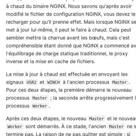
à chaud du binaire NGINX. Nous savons qu'après avoir
modifié le fichier de configuration NGINX, vous devez le
recharger pour qu'il prenne effet. Mais lorsque NGINX s
met à jour lui-même, il peut le faire à chaud. Cela peut
sembler mettre la charrue avant les bœufs, mais c'est
compréhensible étant donné que NGINX a commencé a
l'équilibrage de charge statique traditionnel, le proxy
inverse et la mise en cache de fichiers.
La mise à jour à chaud est effectuée en envoyant les
signaux
et
à l'ancien processus
.
USR2
WINCH
Master
Pour ces deux étapes, la première démarre le nouveau
processus
; la seconde arrête progressivement 
Master
processus
.
Worker
Après ces deux étapes, le nouveau
et le nouvea
Master
sont démarrés. À ce stade, l'ancien
ne 
Worker
Master
termine pas. La raison de ne pas quitter est simple : si