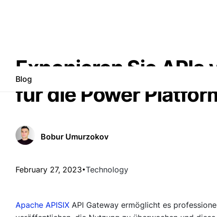
Exponieren Sie APIs
Blog
für die Power Platfor
Bobur Umurzokov
February 27, 2023
Technology
Apache APISIX
API Gateway ermöglicht es professionel