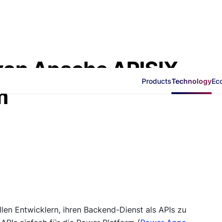
 von Apache APISIX
Products
Technology
Ec
m
len Entwicklern, ihren Backend-Dienst als APIs zu