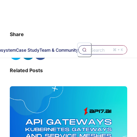
Share
osystem
Case Study
Team & Community
Search
⌘ + K
Related Posts