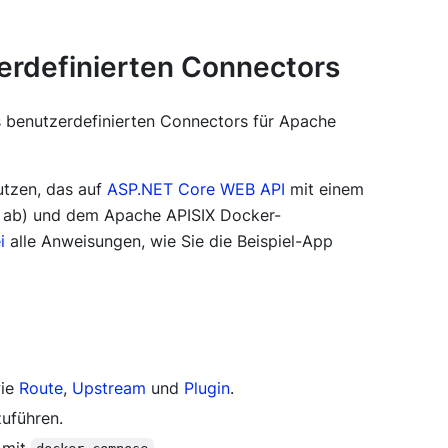
erdefinierten Connectors
es benutzerdefinierten Connectors für Apache
tzen, das auf
ASP.NET Core WEB API
mit einem
e ab) und dem Apache APISIX Docker-
i
alle Anweisungen, wie Sie die Beispiel-App
wie
Route
,
Upstream
und
Plugin
.
zuführen.
 mit
.