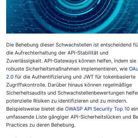
Die Behebung dieser Schwachstellen ist entscheidend fü
die Aufrechterhaltung der API-Stabilität und
Zuverlässigkeit. API-Gateways können helfen, indem sie
robuste Sicherheitsmaßnahmen implementieren, wie
OAu
2.0
für die Authentifizierung und JWT für tokenbasierte
Zugriffskontrolle. Darüber hinaus können regelmäßige
Sicherheitsaudits und Schwachstellenbewertungen helfe
potenzielle Risiken zu identifizieren und zu mindern.
Beispielsweise bietet die
OWASP API Security Top 10
ein
umfassende Liste gängiger API-Sicherheitslücken und B
Practices zu deren Behebung.