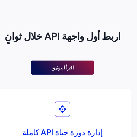
ط أول واجهة API خلال ثوانٍ
اقرأ التوثيق
إدارة دورة حياة API كاملة