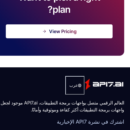
plan?
View Pricing
عرب
العالم الرقمي متصل بواجهات برمجة التطبيقات، API7.ai موجود لجعل
رمجة التطبيقات أكثر كفاءة وموثوقية وأمانًا.
رة API7 الإخبارية