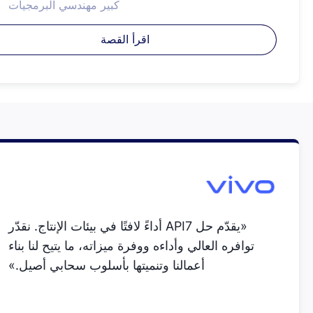
كبير مهندسي البرمجيات
اقرأ القصة
«يقدّم حل API7 أداءً لافتًا في بيئات الإنتاج. نقدّر
توافره العالي وأداءه ووفرة ميزاته، ما يتيح لنا بناء
أعمالنا وتنميتها بأسلوب سحابي أصيل.»