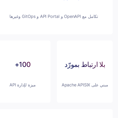
تكامل مع OpenAPI و API Portal و GitOps وغيرها
 ارتباط بمورّد
100+
Apache APIS
ميزة لإدارة API