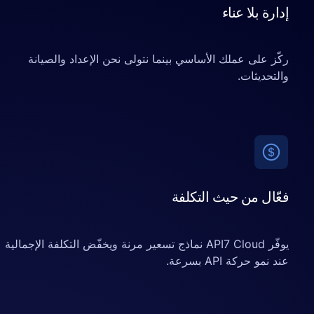
 بلا عناء
على عملك الأساسي بينما نتولى نحن الإعداد والصيانة
يثات.
 من حيث التكلفة
يوفّر API7 Cloud نماذج تسعير مرنة ويخفّض التكلفة الإجمالية
ركة API بسرعة.