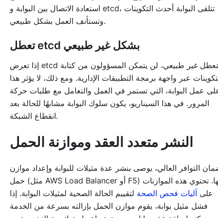
استعادة الاتصال بين البوابة و etcd، تتلقى البوابة أحدث التكوينات
وتستأنف العمل بشكل طبيعي.
تعطل etcd بشكل غير طبيعي
إذا تعرض etcd لتعطل غير طبيعي، لن يتمكن المسؤولون من كتابة
تكوينات عبر واجهة برمجة التطبيقات الإدارية. ومع ذلك، لا يؤثر هذا
لى عمل البوابة، التي تستمر في العمل والتعامل مع طلبات حركة
المرور. في هذا السيناريو، يكون سلوك البوابة مشابهًا للحالة بعد
انقطاع الشبكة.
النشر متعدد العقد وموازنة الحمل
مان التوافر العالي، يوصى بنشر عدة مثيلات للبوابة وإعداد موازن
حمل (مثل AWS Load Balancer أو F5) بينها. تحتوي هذه الموازنات
على
آليات فحص الصحة
لتقييم الحالة الصحية لمثيلات البوابة. إذا
فشل مثيل بوابة، يقوم موازن الحمل بإزالته بسرعة من الخدمة