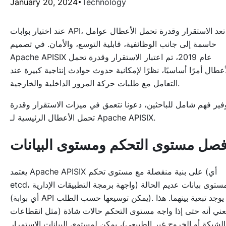
January 20, 2024
Technology
عند اختيار بوابات API، تعد الاستقرار وقدرة تحمل الأعطال عوامل
حاسمة إلى جانب الوظائفية، قابلية التوسع، والأمان. في تصميم
Apache APISIX عام 2019، تم اعتبار الاستقرار وقدرة تحمل
أعطال أمرًا أساسيًا، نظرًا لإمكانية حدوث حوادث إنتاجية كبيرة عند
التعامل مع طلبات حركة المرور الداخلية والخارجية.
فير فهم شامل للباحثين، دعونا نتعمق في ميزات الاستقرار وقدرة
تحمل الأعطال الرئيسية لـ Apache APISIX.
صل مستوى التحكم ومستوى البيانات
يعتمد Apache APISIX على بنية منفصلة مع مستوى تحكم (أي
etcd، واجهة برمجة التطبيقات الإدارية) ومستوى بيانات عديم الحالة
(أي بوابة API يمكن توسيعها حسب الطلب). لا يوجد تبعية بينهما. هذا
عني أنه حتى إذا واجه مستوى التحكم حالات شاذة (مثل انقطاعات
الشبكة أو الخروج غير الطبيعي)، يمكن لمستوى البيانات الاستمرار