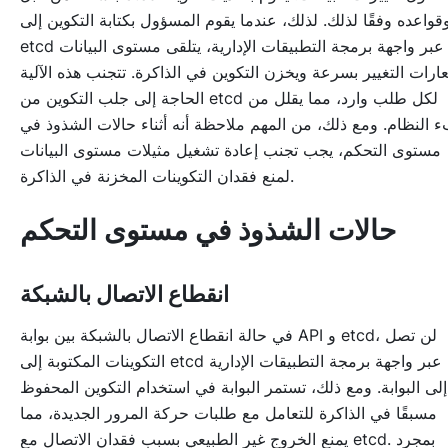
قواعده وفقًا لذلك. لذلك، عندما يقوم المسؤول بكتابة التكوين إلى
etcd عبر واجهة برمجة التطبيقات الإدارية، يتلقى مستوى البيانات
ارات التغيير بسرعة ويخزن التكوين في الذاكرة. تتجنب هذه الآلية
الحاجة إلى جلب التكوين من etcd لكل طلب وارد، مما يقلل من
 النظام. ومع ذلك، من المهم ملاحظة أنه أثناء حالات الشذوذ في
مستوى التحكم، يجب تجنب إعادة تشغيل مثيلات مستوى البيانات
لمنع فقدان التكوينات المخزنة في الذاكرة.
حالات الشذوذ في مستوى التحكم
انقطاع الاتصال بالشبكة
في حالة انقطاع الاتصال بالشبكة بين بوابة API و etcd، لن تصل
التكوينات المكتوبة إلى etcd عبر واجهة برمجة التطبيقات الإدارية
إلى البوابة. ومع ذلك، تستمر البوابة في استخدام التكوين المحفوظ
مسبقًا في الذاكرة للتعامل مع طلبات حركة المرور الجديدة، مما
يمنع الخروج غير الطبيعي بسبب فقدان الاتصال مع etcd. بمجرد