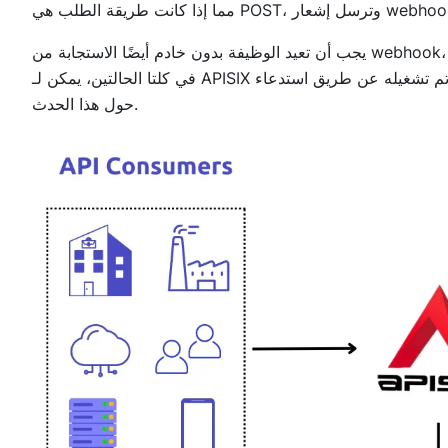
يجب أن تعيد الوظيفة بدون خادم أيضًا الاستجابة من webhook، حتى تتمكن من رؤية حالة webhook وأي رسائل خطأ إذا حدث خطأ ما.
في كلتا الحالتين، يمكن لـ APISIX التواصل مع الخدمة الهدف، وإعلامها بأن حدثًا تم تشغيله عن طريق استدعاء URL معين مع معلومات
حول هذا الحدث.