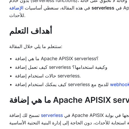
بدون خادم (serverless functions)، وهي برامج صغيرة وحالة لا تحتوي على حالة (stateless) يمكنها توسيع وظائف Apache APISIX.
serverless
في هذه المقالة، سنغطي أساسيات
الإضافة
للأحداث.
أهداف التعلم
ستتعلم ما يلي خلال المقالة:
ما هي إضافة Apache APISIX serverless؟
كيف تعمل إضافة serverless وكيفية استخدامها؟
حالات استخدام إضافة serverless.
webhoo
كيف يمكنك استخدام إضافة serverless للدمج مع
في Apache APISIX لربط الأحداث بكتابة وظائف بدون خادم ودمجها في بوابة API. توفر الإضافة طريقة
serverless
تسمح لك إضافة