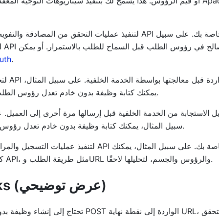
ا
uth
.
يمكنك كتابة وظيفة بدون خادم تعدل رؤوس الطلب أو الجسم لتتناسب مع التنسيق المتوقع من الخدمة الخلفية.
سبيل المثال، يمكنك كتابة وظيفة بدون خادم تعدل رؤوس الاستجابة أو الجسم لتتناسب مع التنسيق المتوقع من العميل.
كتابة وظيفة بدون خادم تسجل معلومات مفصلة عن كل طلب API، مثل طريقة الطلب وURL والرؤوس والجسم، لتحليلها لاحقًا.
دمج Apache APISIX مع webhooks (عرض توضيحي)