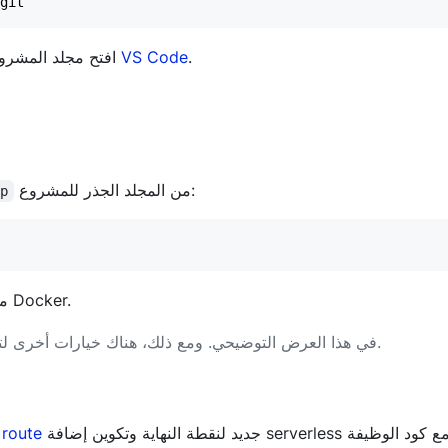
.
VS Code
افتح مجلد المشروع في محرر الأكواد المفضل لديك. يستخدم هذا البرنامج التعليمي
من المجلد الجذر للمشروع:
up
سيقوم الأمر أعلاه بتشغيل Apache APISIX وetcd معًا باستخدام Docker.
.
قمنا بتثبيت APISIX باستخدام Docker في هذا العرض التوضيحي. ومع ذلك، هناك خيارات أخ
جديد لنقطة النهاية وتكوين إضافة serverless مع كود الوظيفة
route
لإعداد وظيفة بدون خادم 