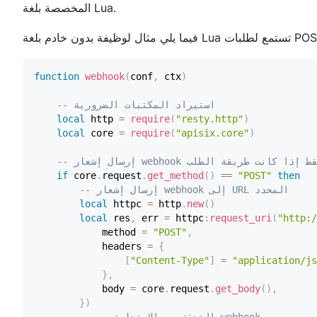
المخصصة بلغة Lua.
function
webhook
(
conf
,
 ctx
)
-- استيراد المكتبات الضرورية
local
 http 
=
require
(
"resty.http"
)
local
 core 
=
require
(
"apisix.core"
)
if
 core
.
request
.
get_method
(
)
==
"POST"
then
-- إرسال إشعار webhook إلى URL المحدد
local
 httpc 
=
 http
.
new
(
)
local
 res
,
 err 
=
 httpc
:
request_uri
(
"http:/
            method 
=
"POST"
,
            headers 
=
{
[
"Content-Type"
]
=
"application/js
}
,
            body 
=
 core
.
request
.
get_body
(
)
,
}
)