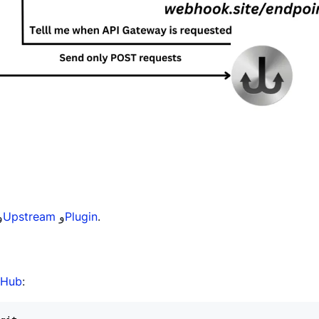
.
Plugin
و
Upstream
و
tHub
: