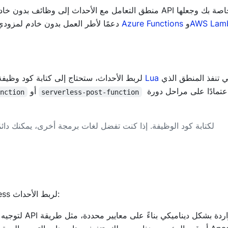
AWS Lam
و
Azure Functions
أسهل في الإدارة. يوفر Apache APISIX دعمًا لأطر العمل بدون خادم لمزودي السحابة الشهيرة مثل
التي تنفذ المنطق الذي
Lua
لاستخدام إضافة Apache APISIX serverless لربط الأحداث، ستحتاج إلى كتابة كود وظيفة بدون خادم بلغة
اعتمادًا على مراحل دورة
أو
unction
serverless-post-function
حاليًا، يدعم APISIX فقط Lua لكتابة كود الوظيفة. إذا كنت تفضل لغات برمجة أخرى، يمكنك 
فيما يلي بعض حالات استخدام إضافة Apache APISIX serverless لربط الأحداث: