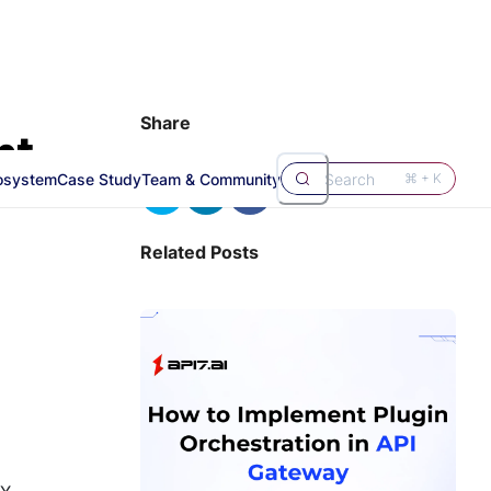
Share
osystem
Case Study
Team & Community
Search
⌘ + K
Related Posts