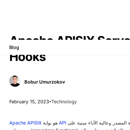
Apache APISIX S لأحداث Event
Blog
Hooks
Bobur Umurzokov
February 15, 2023
Technology
API
هو بوابة
Apache APISIX