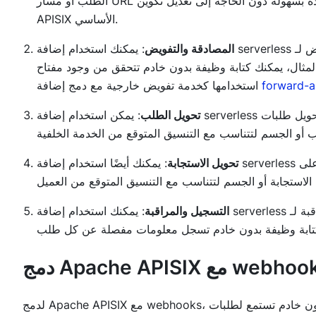
الطلب أو مسار URL أو قيم الرؤوس. هذا يسمح لك بتنفيذ سيناريوهات التوجيه المعقدة بسهولة دون الحاجة إلى تعديل تكوين Apache
APISIX الأساسي.
المصادقة والتفويض
: يمكنك استخدام إضافة serverless لتنفيذ عمليات التحقق من المصادقة والتفويض لـ API الخاصة بك. على سبيل
لمثال، يمكنك كتابة وظيفة بدون خادم تتحقق من وجود مفتاح API صالح في رؤوس الطلب قبل السماح للطلب بالاستمرار. أو يمكن
forward-a
استخدامها كخدمة تفويض خارجية مع دمج إضافة
تحويل الطلب
: يمكن استخدام إضافة serverless لتحويل طلبات API الواردة قبل معالجتها بواسطة الخدمة الخلفية. على سبيل المثال،
تحويل الاستجابة
: يمكنك أيضًا استخدام إضافة serverless لتحويل الاستجابة من الخدمة الخلفية قبل إرسالها مرة أخرى إلى العميل. على
التسجيل والمراقبة
: يمكنك استخدام إضافة serverless لتنفيذ عمليات التسجيل والمراقبة لـ API الخاصة بك. على سبيل المثال، يمكنك
لدمج Apache APISIX مع webhooks، تحتاج إلى إنشاء وظيفة بدون خادم تستمع لطلبات POST الواردة إلى نقطة نهاية URL، وتتحقق