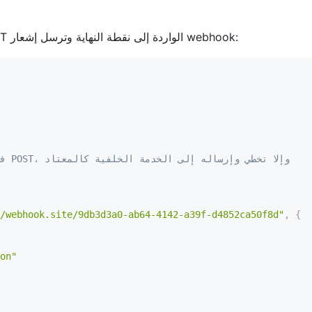
فيما يلي مثال لوظيفة بدون خادم بلغة Lua تستمع لطلبات POST الواردة إلى نقطة النهاية وترسل إشعار webhook:
-- إرسال إشعار webhook فقط إذا كانت طريقة الطلب POST، وإلا تخطي وإرساله إلى الخدمة الخلفية كالمعتاد
/webhook.site/9db3d3a0-ab64-4142-a39f-d4852ca50f8d"
,
{
on"