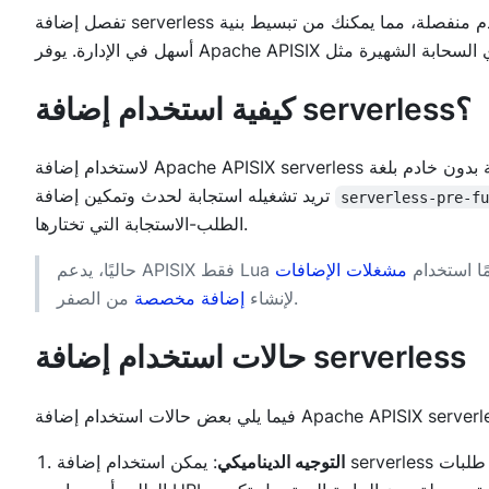
تفصل إضافة serverless منطق التعامل مع الأحداث إلى وظائف بدون خادم منفصلة، مما يمكنك من تبسيط بنية API الخاصة بك وجعلها
كيفية استخدام إضافة serverless؟
تريد تشغيله استجابة لحدث وتمكين إضافة
serverless-pre-f
الطلب-الاستجابة التي تختارها.
دائمًا استخدام
مشغلات الإضافات
من الصفر.
لإنشاء
إضافة مخصصة
حالات استخدام إضافة serverless
التوجيه الديناميكي
: يمكن استخدام إضافة serverless لتوجيه طلبات API الواردة بشكل ديناميكي بناءً على معايير محددة، مثل طريقة