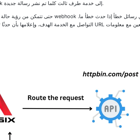
مما إذا كانت طريقة الطلب هي POST، وترسل إشعار webhook إلى خدمة طرف ثالث كلما تم نشر رسالة جديدة.