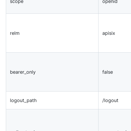
scope
openid
relm
apisix
bearer_only
false
logout_path
/logout