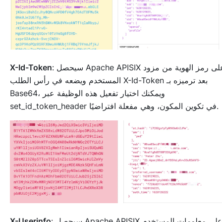
: سيحصل Apache APISIX على رمز الهوية من مزود
X-Id-Token
المستخدم ويضعه في رأس الطلب X-Id-Token بعد ترميزه بـ
Base64، ويمكنك اختيار تفعيل هذه الوظيفة عبر
set_id_token_header في تكوين المكون، وهي مفعلة افتراضيًا.
: سيحصل Apache APISIX على معلومات المستخدم
X-Userinfo