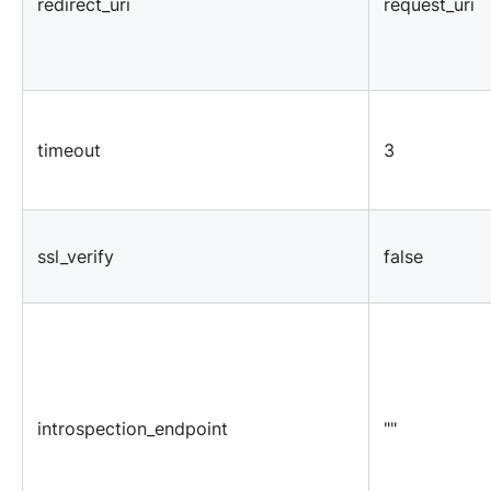
redirect_uri
request_uri
timeout
3
ssl_verify
false
introspection_endpoint
""