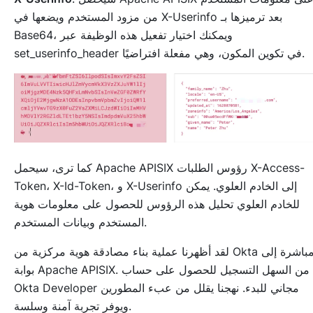
من مزود المستخدم ويضعها في X-Userinfo بعد ترميزها بـ
Base64، ويمكنك اختيار تفعيل هذه الوظيفة عبر
set_userinfo_header في تكوين المكون، وهي مفعلة افتراضيًا.
كما ترى، سيحمل Apache APISIX رؤوس الطلبات X-Access-
Token، X-Id-Token، و X-Userinfo إلى الخادم العلوي. يمكن
للخادم العلوي تحليل هذه الرؤوس للحصول على معلومات هوية
المستخدم وبيانات المستخدم.
لقد أظهرنا عملية بناء مصادقة هوية مركزية من Okta مباشرة إلى
بوابة Apache APISIX. من السهل التسجيل للحصول على حساب
Okta Developer مجاني للبدء. نهجنا يقلل من عبء المطورين
ويوفر تجربة آمنة وسلسة.