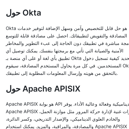
حول Okta
Okta هو حل قابل للتخصيص وآمن وسهل الإضافة لتوفير خدمات
المصادقة والتفويض لتطبيقاتك. احصل على مصادقة قابلة للتوسع
جة مباشرة في تطبيقك دون الحاجة إلى عبء التطوير والمخاطر
الأمنية والصيانة التي تأتي مع برمجتها بنفسك. يمكنك توصيل أي
تطبيق بأي لغة أو على أي منصة بـ Okta وتحديد كيفية تسجيل دخول
المستخدمين. في كل مرة يحاول المستخدم المصادقة، سيقوم Okta
بالتحقق من هويته وإرسال المعلومات المطلوبة إلى تطبيقك.
حول Apache APISIX
Apache APISIX هو بوابة API ديناميكية وفعالة وعالية الأداء. يوفر
Apache APISIX ميزات غنية لإدارة حركة المرور مثل موازنة الحمل،
والخادم العلوي الديناميكي، والإصدار التدريجي، وكسر الدائرة،
والمصادقة، والمراقبة، والمزيد. يمكنك استخدام Apache APISIX