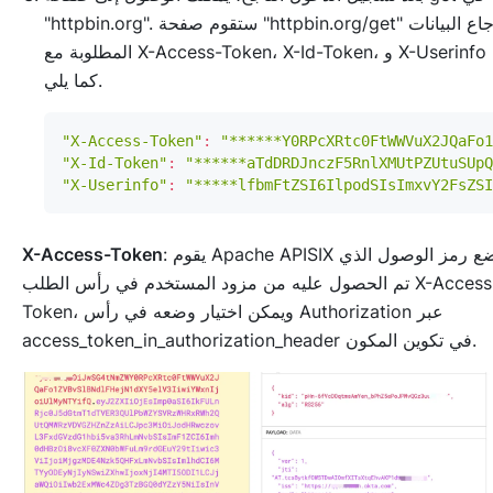
"httpbin.org". ستقوم صفحة "httpbin.org/get" بإرجاع البيانات
المطلوبة مع X-Access-Token، X-Id-Token، و X-Userinfo
كما يلي.
"X-Access-Token"
:
"******Y0RPcXRtc0FtWWVuX2JQaFo1
"X-Id-Token"
:
"******aTdDRDJnczF5RnlXMUtPZUtuSUpQ
"X-Userinfo"
:
"*****lfbmFtZSI6IlpodSIsImxvY2FsZSI
: يقوم Apache APISIX بوضع رمز الوصول الذي
X-Access-Token
تم الحصول عليه من مزود المستخدم في رأس الطلب X-Access-
Token، ويمكن اختيار وضعه في رأس Authorization عبر
access_token_in_authorization_header في تكوين المكون.