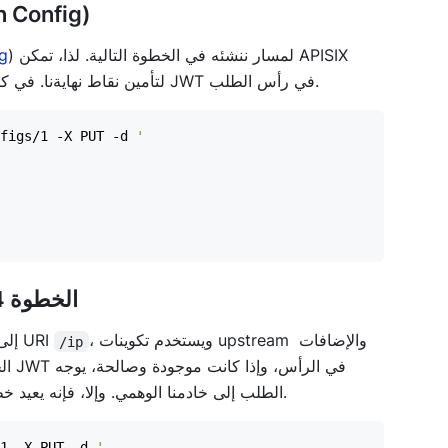
الخطوة 3: إنشاء تكوين جديد لل
) لمسار ننشئه في الخطوة التالية. لذا، تمكن APISIX
ig
إضافة JWT لتأمين نقاط نهايةنا. في كل مرة نطلب نقطة النهاية، يتحقق من بيانات اعتماد JWT في رأس الطلب.
figs/1 -X PUT -d 
الخطوة 4: إنشاء مسار لواجهة برمجة التطبيقات الخلفية
، ويستخدم تكوينات upstream والإضافات
جديد في APISIX يعترض جميع طلبات GET إلى URI
/ip
الح
الطلب إلى خادمنا الوهمي. وإلا، فإنه يعيد خطأ غير مصرح به على الفور ولن يصل الطلب إلى الخدمة الفعلية.
1 -X PUT -d 