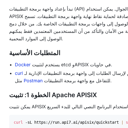
نبدأ بإعداد واجهة برمجة التطبيقات (API) الخلفية التي ستتعامل مع طلبات المصادقة من التطبيق الجوال. يمكن استخدام
APISIX لفرض المصادقة لحماية نقاط نهاية واجهة برمجة التطبيقات. تسمح APISIX بالتحقق من بيانات اعتماد المستخدم،
 إلى واجهات برمجة التطبيقات الخاصة بك. من خلال دمج APISIX في نظام
ة من الأمان والتأكد من أن المستخدمين المعتمدين فقط يمكنهم
الوصول إلى الموارد المحمية.
المتطلبات الأساسية
يستخدم لتثبيت etcd وAPISIX في حاويات.
Docker
يستخدم لإرسال الطلبات إلى واجهة برمجة التطبيقات الإدارية لـ APISIX. يمكنك أيضًا استخدام أدوات
curl
للتفاعل مع واجهة برمجة التطبيقات.
Postman
مثل
الخطوة 1: تثبيت Apache APISIX
curl
 -sL https://run.api7.ai/apisix/quickstart 
|
s