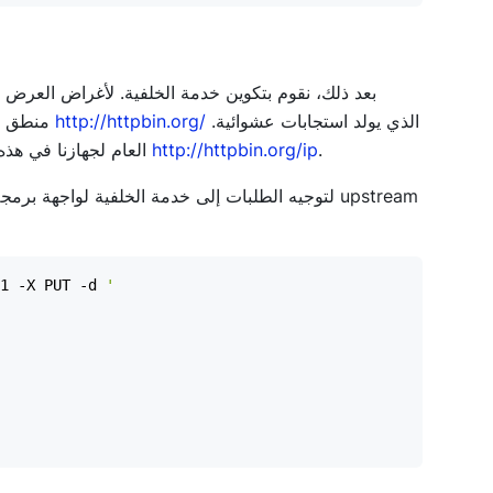
بعد ذلك، نقوم بتكوين خدمة الخلفية. لأغراض العرض
الذي يولد استجابات عشوائية.
http://httpbin.org/
منطق الخلفية. يمكنك استبدالها بخدمتك أيضًا. أستخدم خادمًا عامًا وهميًا
.
http://httpbin.org/ip
للتبسيط، سيكون لدينا نقطة نهاية واحدة تُرجع عنوان IP العام لجهازنا في هذه النقطة
لتوجيه الطلبات إلى خدمة الخلفية لواجهة برمجة ال
1 -X PUT -d 