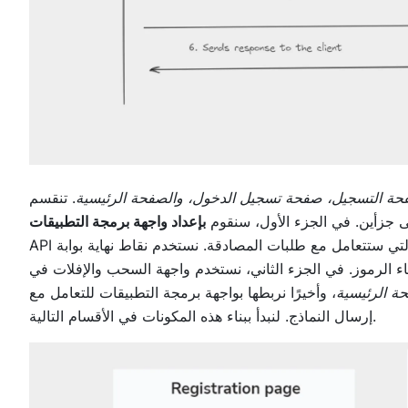
ة التسجيل، صفحة تسجيل الدخول، والصفحة الرئيسية
. تنقسم
لى جزأين. في الجزء الأول، سنقوم
API والتي ستتعامل مع طلبات المصادقة. نستخدم نقاط نهاية بوابة API الحالية لتحقيق تدفقات تسجيل المستخدم، تسجيل
موز. في الجزء الثاني، نستخدم واجهة السحب والإفلات في Appsmith مع مكونات واجهة المستخدم
ة الرئيسية
، وأخيرًا نربطها بواجهة برمجة التطبيقات للتعامل مع
إرسال النماذج. لنبدأ ببناء هذه المكونات في الأقسام التالية.