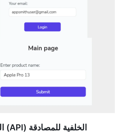
الجزء 1: إعداد واجهة برمجة التطبيقات (API) الخلفية للمصادقة