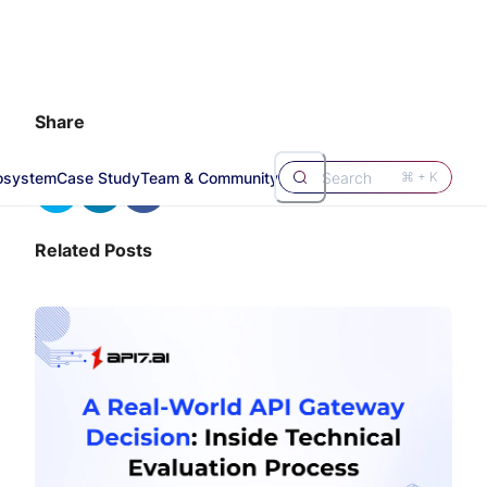
Share
osystem
Case Study
Team & Community
Search
⌘ + K
Related Posts