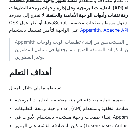
بناء نظام مصادقة باستخدام
منصة تطوير واجهة مستخدم منخفضة
يسمح لك بإنشاء تطبيقات ويب آمنة بسهولة. يمكنك إنشاء
حل إدارة واجهات برمجة التطبيقات (API)
التعليمات البرمجية
و
فة تقنيات وأدوات الواجهة الأمامية والخلفية
. لا تحتاج إلى معرفة Python أو Java أو HTML أو
CSS أو أطر عمل JavaScript الأخرى. في هذا المنشور، ستتعلم كيفية بناء تدفق تسجيل دخول بسيط وصفحات مخصصة
Apache API
،
Appsmith
على الواجهة لتأمين تطبيقك باستخدام
Appsmith هي منصة تطوير قوية منخفضة التعليمات البرمجية تمكن المستخدمين من إنشاء تطبيقات الويب ولوحات
 المكونات المسبقة الصنع، مما يجعلها في متناول المطورين
وغير المطورين.
أهداف التعلم
ستتعلم ما يلي خلال المقال:
تصميم عملية مصادقة في بيئة منخفضة التعليمات البرمجية.
ة مستخدم باستخدام الأدوات في Appsmith.
مة على الرموز (Token-based Authentication).