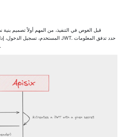
قبل الغوص في التنفيذ، من المهم أولاً تصميم بنية
المستخدم، تسجيل الدخول، إدارة كلمات
بين Appsmith وAPISIX، مع ضمان تدفق مصادق