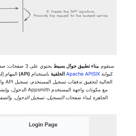
سنقوم ب
بناء تطبيق جوال بسيط
يحتوي على 3 صفحات:
صفح
كبوابة
Apache APISIX
باستخدام
بإعداد واجهة برمجة التطبيقات (API) الخلفية
المهام إ
الدخول، وإنشاء الر
الجاهزة لبناء صفحات
التسجيل، تسجيل الدخول، والصفح