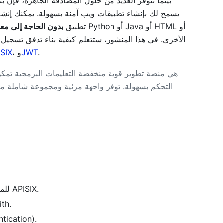
بينما تتوفر العديد من حلول المصادقة الجاهزة، فإن 
تطبيق
بدون الحاجة إلى معر
.
JWT
، و
SIX
التحكم بسهولة. توفر واجهة مرئية ومجموعة شاملة من
إعداد واجهة برمجة التطبيقات (API) للمصادقة الخلفية باستخدام APISIX.
إنشاء صفحات واجه
تمكين المصادقة القائ