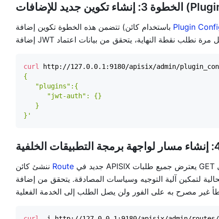
إضافات (Plugin Config)
Plugin Conf
تتضمن هذه الخطوة تكوين إضافة (باستخدام كائن
curl
 http://127.0.0.1:9180/apisix/admin/plugin_con
}'
Route
ننشئ كائن
الية لتمكين آلية التوجيه وسياسات المصادقة. يتحقق من إضافة JWT في الرأس، وإذا كانت موجودة وصالحة، يوجه
curl
 -i http://127.0.0.1:9180/apisix/admin/routes/