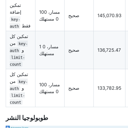
تمكين
100 مسار،
إضافة
145,070.93
صحيح
0 مستهلك
key-
فقط
auth
تمكين كل
من
key-
1 مسار، 0
136,725.47
صحيح
و
auth
مستهلك
limit-
count
تمكين كل
من
key-
100 مسار،
133,782.95
صحيح
و
auth
0 مستهلك
limit-
count
طوبولوجيا النشر