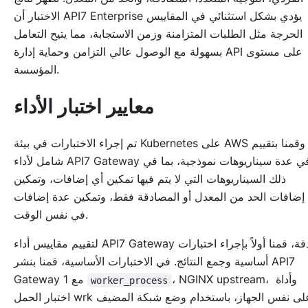
الاختبار أن API7 Enterprise يؤدي بشكل استثنائي في المقاييس
الحرجة مثل الطلبات المتزامنة وزمن الاستجابة، مما يتيح التعامل
بسهولة مع الوصول عالي التزامن وحماية إدارة API على مستوى
المؤسسة.
معايير اختبار الأداء
تم إجراء الاختبارات في بيئة Kubernetes على AWS وقمنا بتقييم
شامل لأداء API7 Gateway في عدة سيناريوهات نموذجية، بما في
ذلك السيناريوهات التي لا يتم فيها تمكين أي إضافات، وتمكين
إضافات الحد من المعدل أو المصادقة فقط، وتمكين عدة إضافات
في نفس الوقت.
لتقييم مقاييس أداء API7 Gateway بدقة، قمنا أولاً بإجراء اختبارات
أساسية وجمع النتائج. في الاختبارات الأساسية، قمنا بنشر API7
، NGINX upstream، وأداة
Gateway مع 1
worker_process
اختبار الحمل wrk على نفس الجهاز، باستخدام وضع شبكة المضيف