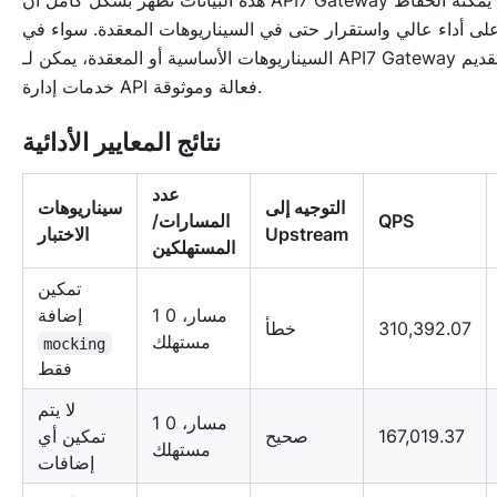
هذه البيانات تظهر بشكل كامل أن API7 Gateway يمكنه الحفاظ
لى أداء عالي واستقرار حتى في السيناريوهات المعقدة. سواء في
السيناريوهات الأساسية أو المعقدة، يمكن لـ API7 Gateway تقديم
خدمات إدارة API فعالة وموثوقة.
نتائج المعايير الأدائية
عدد
التوجيه إلى
سيناريوهات
QPS
المسارات/
Upstream
الاختبار
المستهلكين
تمكين
1 مسار، 0
إضافة
310,392.07
خطأ
مستهلك
mocking
فقط
لا يتم
1 مسار، 0
167,019.37
صحيح
تمكين أي
مستهلك
إضافات