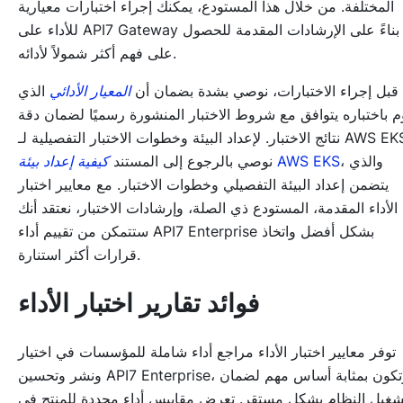
المختلفة. من خلال هذا المستودع، يمكنك إجراء اختبارات معيارية
للأداء على API7 Gateway بناءً على الإرشادات المقدمة للحصول
على فهم أكثر شمولاً لأدائه.
قبل إجراء الاختبارات، نوصي بشدة بضمان أن
المعيار الأدائي
الذي
م باختباره يتوافق مع شروط الاختبار المنشورة رسميًا لضمان دقة
نتائج الاختبار. لإعداد البيئة وخطوات الاختبار التفصيلية لـ AWS EKS،
، والذي
كيفية إعداد بيئة AWS EKS
نوصي بالرجوع إلى المستند
يتضمن إعداد البيئة التفصيلي وخطوات الاختبار. مع معايير اختبار
الأداء المقدمة، المستودع ذي الصلة، وإرشادات الاختبار، نعتقد أنك
ستتمكن من تقييم أداء API7 Enterprise بشكل أفضل واتخاذ
قرارات أكثر استنارة.
فوائد تقارير اختبار الأداء
توفر معايير اختبار الأداء مراجع أداء شاملة للمؤسسات في اختيار
ونشر وتحسين API7 Enterprise، وتكون بمثابة أساس مهم لضمان
شغيل النظام بشكل مستقر. تعرض مقاييس أداء محددة للمنتج في