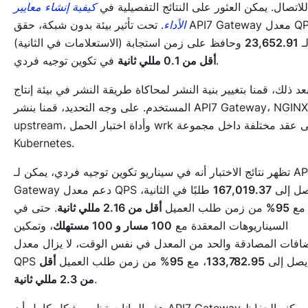
للاتصال. يمكن العثور على النتائج التفصيلية في
كيفية إنشاء معايير
الأداء
. تحت تأثير بيئة بدون شبكة، حقق API7 Gateway معدل QPS
لاستعلامات في الثانية) لـ
23,652.91
وحافظ على زمن استجابة
في تكوين توجيه فردي.
أقل من 0.1 مللي ثانية
عد ذلك، قمنا بتغيير بنية النشر لمحاكاة طريقة النشر في بيئة إنتاج
المستخدم. على وجه التحديد، قمنا بنشر API7 Gateway، NGINX
upstream، وأداة اختبار الحمل wrk على عقد مختلفة داخل مجموعة
Kubernetes.
تظهر نتائج الاختبار أنه في سيناريو تكوين توجيه فردي، يمكن لـ API7
Ga دعم معدل QPS يصل إلى
167,019.37
طلبًا في الثانية،
مع
95%
من زمن طلب العميل
أقل من 2.16 مللي ثانية
. حتى في
السيناريوهات المعقدة مع
100 مسار و 100 مستهلك
، وتمكين
افات المصادقة والحد من المعدل في نفس الوقت، لا يزال معدل
QPS يصل إلى
133,782.95
، مع
95%
من زمن طلب العميل
أقل
.
من 2.3 مللي ثانية