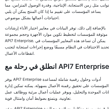
وانب مثل زمن الاستجابة، الإنتاجية، وقدرة الوصول المتزامن، مما
يساعد المؤسسات على تقييم ما إذا كان المنتج يمكن أن يلبي
احتياجات أعمالها بشكل موضوعي.
بالإضافة إلى ذلك، توفر البيانات في معايير اختبار الأداء إرشادات
موثوقة للمؤسسات لتخطيط تكوين موارد الأجهزة وحجم مجموعة
API7 Enterprise. يمكن أن تساعد هذه المعايير المؤسسات في
تحديد الاختناقات في النظام مسبقًا ووضع إجراءات استجابة لتجنب
انقطاعات الأعمال.
نطلق في رحلة مع API7 Enterprise
يوفر API7 Enterprise أدوات وحلول رقمية شاملة لمساعدة
المؤسسات على تحقيق رقمنة الأعمال بسهولة. يمكنه تمكين إدارة
يانات الموحدة والتحليل، ويوفر عمليات أعمال مرئية ووظائف عمل
تعاونية، ويتمتع بضوابط أمان وامتثال قوية.
يدعم API7 Enterprise طرق نشر مرنة ويتكامل بسلاسة مع البنية