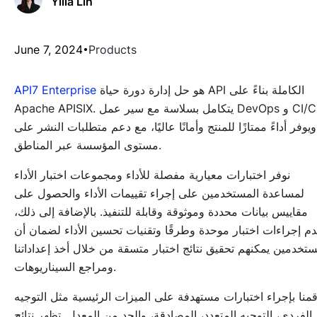
Yilia Lin
June 7, 2024
Products
هو حل إدارة دورة حياة API الكاملة بناءً على
API7 Enterprise
Apache APISIX. يتكامل بسلاسة مع سير عمل DevOps و CI/CD،
ويوفر أداءً ممتازًا للمنتج وأمانًا عاليًا، مع دعم متطلبات النشر على
مستوى المؤسسة عبر المناطق.
نوفر اختبارات معيارية مفصلة للأداء ومجموعات اختبار الأداء
لمساعدة المستخدمين على إجراء تقييمات الأداء والحصول على
مقاييس بيانات محددة وموثوقة وقابلة للتنفيذ. بالإضافة إلى ذلك،
دم إجراءات اختبار موحدة وطرقًا وتقنيات تحسين الأداء لضمان أن
ستخدمين يمكنهم تحقيق نتائج اختبار متسقة من خلال أخذ إعداداتنا
ومراجع السيناريوهات.
منا بإجراء اختبارات مستهدفة على الميزات الرئيسية مثل التوجيه
الفردي، التوجيه المتعدد، المصادقة، والحد من المعدل. تظهر نتائج