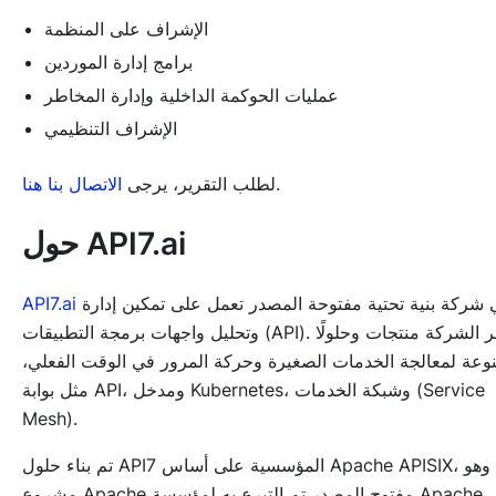
الإشراف على المنظمة
برامج إدارة الموردين
عمليات الحوكمة الداخلية وإدارة المخاطر
الإشراف التنظيمي
.
لطلب التقرير، يرجى
الاتصال بنا هنا
حول API7.ai
هي شركة بنية تحتية مفتوحة المصدر تعمل على تمكين إدارة
API7.ai
وتحليل واجهات برمجة التطبيقات (API). توفر الشركة منتجات وحلولًا
وعة لمعالجة الخدمات الصغيرة وحركة المرور في الوقت الفعلي،
مثل بوابة API، ومدخل Kubernetes، وشبكة الخدمات (Service
Mesh).
تم بناء حلول API7 المؤسسية على أساس Apache APISIX، وهو
مشروع Apache مفتوح المصدر تم التبرع به لمؤسسة Apache