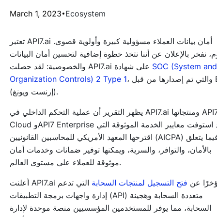
March 1, 2023
Ecosystem
تعتبر API7.ai أمان بيانات العملاء مسؤولية كبيرة وأولوية قصوى.
وم، نفخر بالإعلان عن أننا نتخذ خطوة إضافية لتحسين أمان البيانات
SOC (System and
والخصوصية: لقد حصلت API7.ai على شهادة
، والتي تم إصدارها من قبل EY
Organization Controls) 2 Type 1
(إرنست ويونغ).
يظهر التقرير أن عملية التحكم الداخلي في API7.ai ومنتجاتها API7
Cloud وAPI7 Enterprise قد استوفت معايير الخدمة الموثوقة التي
اقترحها المعهد الأمريكي للمحاسبين القانونيين (AICPA) فيما يتعلق
بالأمان، والتوافر، والسرية، ويمكنها توفير ضمانات وخدمات أمان
موثوقة للعملاء على مستوى العالم.
ت API7.ai مؤخرًا عن
فتح التسجيل لمنتجات السحابة
التي تدعم
إدارة واجهات برمجة التطبيقات (API) متعددة السحابة وهجينة
السحابة، مما يوفر للمستخدمين المؤسسيين منصة موحدة لإدارة