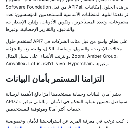
Software Foundation من قبل API7.ai. توفر هذه الحلول إمكانيات
ثر تقدمًا لتلبية المتطلبات الأساسية للمستخدمين المؤسسيين: تعدد
مجموعات، وتعدد المستأجرين، وتكوين الأذونات، وإدارة الإصدارات،
والتدقيق، والتقارير الإحصائية، وغيرها.
تُستخدم حلول API7 على نطاق واسع من قبل مئات الشركات في
مجالات الإنترنت، والتمويل، وسلسلة الكتل، والتصنيع، والتجزئة،
وإنترنت الأشياء. على سبيل المثال، Zoom، Amber Group،
Airwallex، Lotus، iQIYI، vivo، Hyperchain، وغيرها.
التزامنا المستمر بأمان البيانات
يعتبر أمان البيانات وحماية مستخدمينا أمرًا بالغ الأهمية لرسالة
API7.ai. سنواصل تحسين عملية التحكم في الأمان، وبالتالي توفير
خدمات أكثر أمانًا وموثوقية للمستخدمين.
ذا كنت ترغب في معرفة المزيد عن استراتيجيتنا للأمان وخصوصية