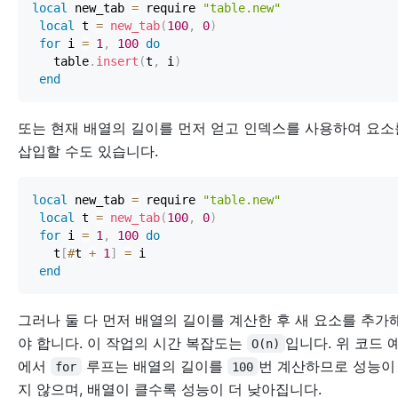
local
 new_tab 
=
 require 
"table.new"
local
 t 
=
new_tab
(
100
,
0
)
for
 i 
=
1
,
100
do
   table
.
insert
(
t
,
 i
)
end
또는 현재 배열의 길이를 먼저 얻고 인덱스를 사용하여 요소
삽입할 수도 있습니다.
local
 new_tab 
=
 require 
"table.new"
local
 t 
=
new_tab
(
100
,
0
)
for
 i 
=
1
,
100
do
   t
[
#
t 
+
1
]
=
end
그러나 둘 다 먼저 배열의 길이를 계산한 후 새 요소를 추가
야 합니다. 이 작업의 시간 복잡도는
입니다. 위 코드 
O(n)
에서
루프는 배열의 길이를
번 계산하므로 성능이
for
100
지 않으며, 배열이 클수록 성능이 더 낮아집니다.