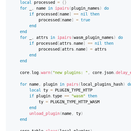
local
 processed 
=
{
}
for
 _
,
 name 
in
ipairs
(
plugin_names
)
do
if
 processed
[
name
]
==
nil
then
            processed
[
name
]
=
true
end
end
for
 _
,
 attrs 
in
ipairs
(
wasm_plugin_names
)
do
if
 processed
[
attrs
.
name
]
==
nil
then
            processed
[
attrs
.
name
]
=
end
end
    core
.
log
.
warn
(
"new plugins: "
,
 core
.
json
.
delay_
for
 name
,
 plugin 
in
pairs
(
local_plugins_hash
)
d
local
 ty 
=
if
 plugin
.
type 
==
"wasm"
then
            ty 
=
end
unload_plugin
(
name
,
 ty
)
end