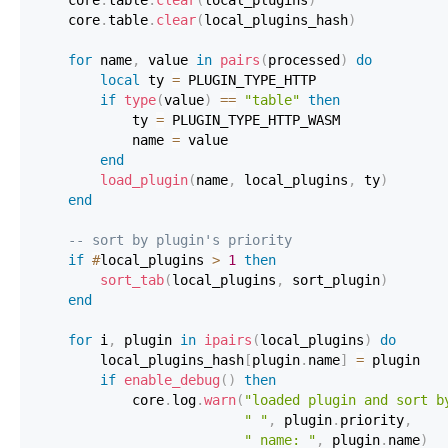
    core
.
table
.
clear
(
local_plugins
)
    core
.
table
.
clear
(
local_plugins_hash
)
for
 name
,
 value 
in
pairs
(
processed
)
do
local
 ty 
=
if
type
(
value
)
==
"table"
then
            ty 
=
            name 
=
end
load_plugin
(
name
,
 local_plugins
,
 ty
)
end
-- sort by plugin's priority
if
#
local_plugins 
>
1
then
sort_tab
(
local_plugins
,
 sort_plugin
)
end
for
 i
,
 plugin 
in
ipairs
(
local_plugins
)
do
        local_plugins_hash
[
plugin
.
name
]
=
if
enable_debug
(
)
then
            core
.
log
.
warn
(
"loaded plugin and sort b
" "
,
 plugin
.
priority
,
" name: "
,
 plugin
.
name
)