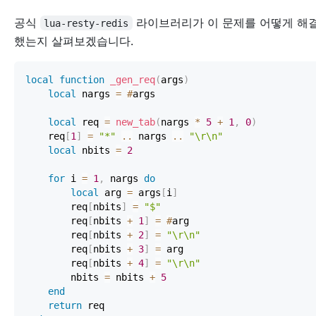
공식
라이브러리가 이 문제를 어떻게 해
lua-resty-redis
했는지 살펴보겠습니다.
local
function
_gen_req
(
args
)
local
 nargs 
=
#
local
 req 
=
new_tab
(
nargs 
*
5
+
1
,
0
)
    req
[
1
]
=
"*"
..
 nargs 
..
"\r\n"
local
 nbits 
=
2
for
 i 
=
1
,
 nargs 
do
local
 arg 
=
 args
[
i
]
        req
[
nbits
]
=
"$"
        req
[
nbits 
+
1
]
=
#
        req
[
nbits 
+
2
]
=
"\r\n"
        req
[
nbits 
+
3
]
=
        req
[
nbits 
+
4
]
=
"\r\n"
        nbits 
=
 nbits 
+
5
end
return