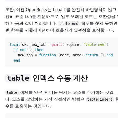
또한, 이전 OpenResty는 LuaJIT를 완전히 바인딩하지 않고
전히 표준 Lua를 지원하므로, 일부 오래된 코드는 호환성을 
해 다음과 같이 처리합니다.
함수를 찾지 못하
table.new
빈 함수를 시뮬레이션하여 호출자의 일관성을 보장합니다.
local
 ok
,
 new_tab 
=
pcall
(
require
,
"table.new"
)
if
not
 ok 
then
    new_tab 
=
function
(
narr
,
 nrec
)
return
{
}
end
end
인덱스 수동 계산
table
객체를 얻은 후 다음 단계는 요소를 추가하는 것입니
table
다. 요소를 삽입하는 가장 직접적인 방법은
table.insert
수를 호출하는 것입니다.