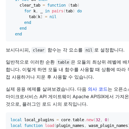
    clear_tab 
=
function
(
tab
)
for
 k
,
 _ 
in
pairs
(
tab
)
do
        tab
[
k
]
=
nil
end
end
end
보시다시피,
함수는 각 요소를
로 설정합니다.
clear
nil
일반적으로 이러한 순환
은 모듈의 최상위 레벨에 배
table
합니다. 이렇게 하면 모듈 내 함수를 사용할 때 상황에 따라 
접 사용하거나 지운 후 사용할 수 있습니다.
실제 응용 예제를 살펴보겠습니다. 다음
의사 코드
는 오픈소
마이크로서비스 API 게이트웨이 Apache APISIX에서 가져온
것으로, 플러그인 로드 시의 로직입니다.
local
 local_plugins 
=
 core
.
table
.
new
(
32
,
0
)
local
function
load
(
plugin_names
,
 wasm_plugin_names