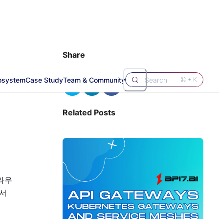
Share
osystem
Case Study
Team & Community
Search
⌘ + K
Related Posts
라우
라서