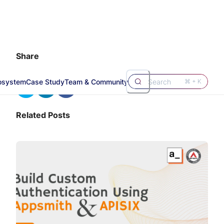
Share
osystem
Case Study
Team & Community
Search
⌘ + K
Related Posts