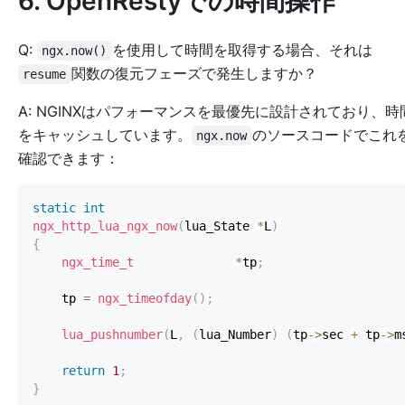
6. OpenRestyでの時間操作
Q:
を使用して時間を取得する場合、それは
ngx.now()
関数の復元フェーズで発生しますか？
resume
A: NGINXはパフォーマンスを最優先に設計されており、時
をキャッシュしています。
のソースコードでこれ
ngx.now
確認できます：
static
int
ngx_http_lua_ngx_now
(
lua_State 
*
L
)
{
ngx_time_t
*
tp
;
    tp 
=
ngx_timeofday
(
)
;
lua_pushnumber
(
L
,
(
lua_Number
)
(
tp
->
sec 
+
 tp
->
m
return
1
;
}