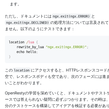
ます。
ただし、ドキュメントには
と
ngx.exit(ngx.ERROR)
の処理方法については言及されて
ngx.exit(ngx.DECLINED)
ません。以下のようにテストできます：
location 
/
lua
{
    rewrite_by_lua 
"ngx.exit(ngx.ERROR)"
;
    echo hello
;
}
この
にアクセスすると、HTTPレスポンスコード
location
空で、レスポンスボディも空であり、次のフェーズには進
いことがわかります。
OpenRestyの学習を深めていくと、ドキュメントやテスト
ースでは答えられない疑問に必ずぶつかります。その時は
分のテストケースを構築してアイデアを検証する必要があ