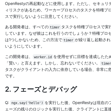
OpenRestyの再起動などに使用します。ただし、セキュリ
ィリスクがあるため、ワーカープロセスのタスクを特権プ
スで実行しないように注意してください。
ある開発者は、すべての
タスクを特権プロセスで実
timer
しています。なぜ彼はこれを行うのでしょうか？特権プロ
は1つしかないため、この方法で
が繰り返し起動され
timer
いようにしています。
この開発者は、
を使用せずに目標を達成したた
worker.id
「賢い」と言えます。しかし、忘れないでください。
time
タスクがクライアントの入力に依存している場合、非常に
です。
2. フェーズとデバッグ
Q:
を実行した後、OpenRestyは現在の
ngx.say('hello')
ェーズの残りのロジックを実行した後、クライアントに直