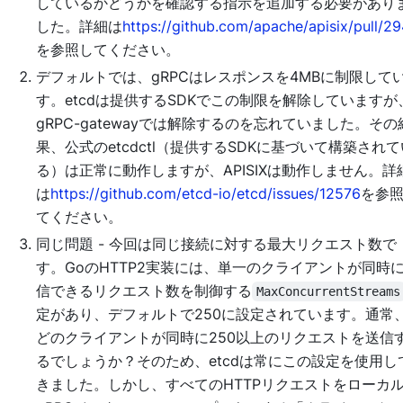
しているかどうかを確認する指示を追加する必要があり
した。詳細は
https://github.com/apache/apisix/pull/2
を参照してください。
デフォルトでは、gRPCはレスポンスを4MBに制限して
す。etcdは提供するSDKでこの制限を解除していますが
gRPC-gatewayでは解除するのを忘れていました。その
果、公式のetcdctl（提供するSDKに基づいて構築されて
る）は正常に動作しますが、APISIXは動作しません。詳
は
https://github.com/etcd-io/etcd/issues/12576
を参
てください。
同じ問題 - 今回は同じ接続に対する最大リクエスト数で
す。GoのHTTP2実装には、単一のクライアントが同時
信できるリクエスト数を制御する
MaxConcurrentStreams
定があり、デフォルトで250に設定されています。通常
どのクライアントが同時に250以上のリクエストを送信
るでしょうか？そのため、etcdは常にこの設定を使用し
きました。しかし、すべてのHTTPリクエストをローカ