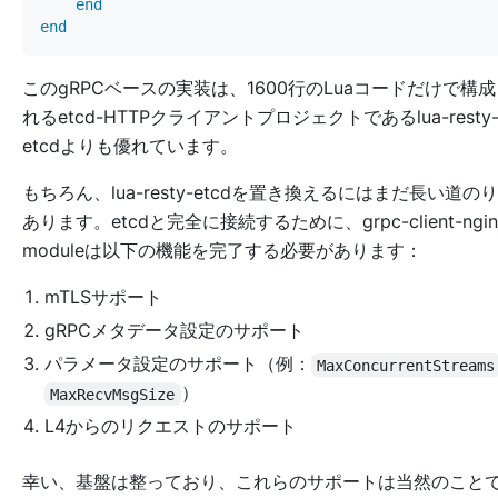
end
end
このgRPCベースの実装は、1600行のLuaコードだけで構
れるetcd-HTTPクライアントプロジェクトであるlua-resty
etcdよりも優れています。
もちろん、lua-resty-etcdを置き換えるにはまだ長い道の
あります。etcdと完全に接続するために、grpc-client-ngin
moduleは以下の機能を完了する必要があります：
mTLSサポート
gRPCメタデータ設定のサポート
パラメータ設定のサポート（例：
MaxConcurrentStreams
）
MaxRecvMsgSize
L4からのリクエストのサポート
幸い、基盤は整っており、これらのサポートは当然のこと