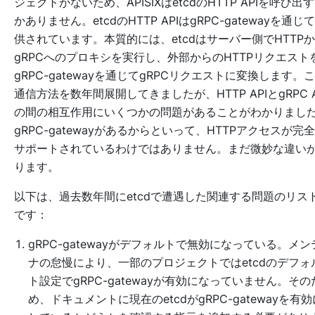
ジェクトがないため、APISIXはetcdのHTTP APIを呼び出
かありません。etcdのHTTP APIはgRPC-gatewayを通じ
供されています。本質的には、etcdはサーバー側でHTTP
gRPCへのプロキシを実行し、外部からのHTTPリクエスト
gRPC-gatewayを通じてgRPCリクエストに変換します。
通信方法を数年間展開してきましたが、HTTP APIとgRPC A
の間の相互作用にいくつかの問題があることがわかりまし
gRPC-gatewayがあるからといって、HTTPアクセスが完
サポートされているわけではありません。まだ微妙な違い
ります。
以下は、過去数年間にetcdで遭遇した関連する問題のリス
です：
gRPC-gatewayがデフォルトで無効になっている。メン
ナの怠慢により、一部のプロジェクトではetcdのデフォ
ト設定でgRPC-gatewayが有効になっていません。その
め、ドキュメントに現在のetcdがgRPC-gatewayを有効