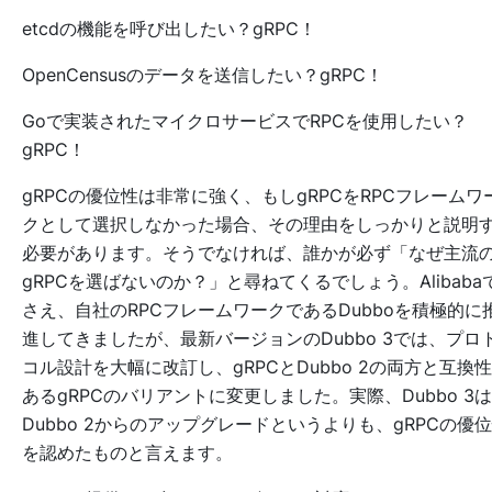
etcdの機能を呼び出したい？gRPC！
OpenCensusのデータを送信したい？gRPC！
Goで実装されたマイクロサービスでRPCを使用したい？
gRPC！
gRPCの優位性は非常に強く、もしgRPCをRPCフレームワ
クとして選択しなかった場合、その理由をしっかりと説明
必要があります。そうでなければ、誰かが必ず「なぜ主流
gRPCを選ばないのか？」と尋ねてくるでしょう。Alibaba
さえ、自社のRPCフレームワークであるDubboを積極的に
進してきましたが、最新バージョンのDubbo 3では、プロ
コル設計を大幅に改訂し、gRPCとDubbo 2の両方と互換
あるgRPCのバリアントに変更しました。実際、Dubbo 3は
Dubbo 2からのアップグレードというよりも、gRPCの優
を認めたものと言えます。