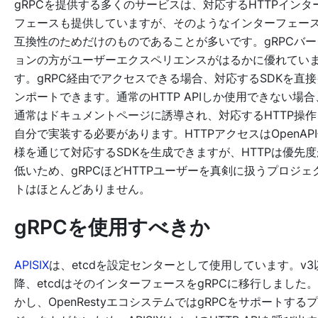
gRPCを提供する多くのサービスは、対応するHTTPインタ
フェースも提供していますが、そのようなインターフェー
互換性のためだけのものであることが多いです。gRPCバー
ョンの方がユーザーエクスペリエンスがはるかに優れてい
す。gRPC経由でアクセスできる場合、対応するSDKを直接
ンポートできます。通常のHTTP APIしか使用できない場合
通常はドキュメントページに誘導され、対応するHTTP操作
自分で実装する必要があります。HTTPアクセスはOpenAP
様を通じて対応するSDKを生成できますが、HTTPは優先度
低いため、gRPCほどHTTPユーザーを真剣に扱うプロジェ
トはほとんどありません。
gRPCを使用すべきか
APISIX
は、etcdを設定センターとして使用しています。v3
降、etcdはそのインターフェースをgRPCに移行しました
かし、OpenRestyエコシステムではgRPCをサポートする