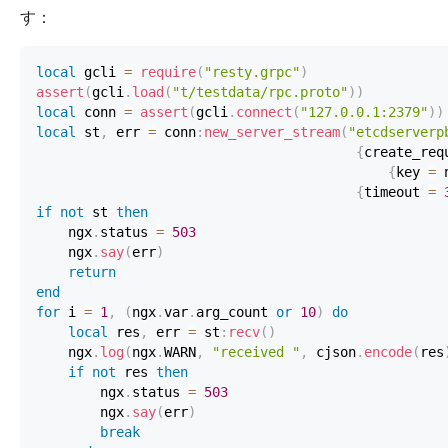
す：
local
 gcli 
=
require
(
"resty.grpc"
)
assert
(
gcli
.
load
(
"t/testdata/rpc.proto"
)
)
local
 conn 
=
assert
(
gcli
.
connect
(
"127.0.0.1:2379"
)
)
local
 st
,
 err 
=
 conn
:
new_server_stream
(
"etcdserverp
{
create_req
{
key 
=
 
{
timeout 
=
if
not
 st 
then
    ngx
.
status 
=
503
    ngx
.
say
(
err
)
return
end
for
 i 
=
1
,
(
ngx
.
var
.
arg_count 
or
10
)
do
local
 res
,
 err 
=
 st
:
recv
(
)
    ngx
.
log
(
ngx
.
WARN
,
"received "
,
 cjson
.
encode
(
res
if
not
 res 
then
        ngx
.
status 
=
503
        ngx
.
say
(
err
)
break