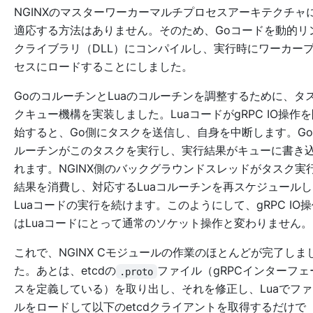
NGINXのマスターワーカーマルチプロセスアーキテクチャ
適応する方法はありません。そのため、Goコードを動的リ
クライブラリ（DLL）にコンパイルし、実行時にワーカー
セスにロードすることにしました。
GoのコルーチンとLuaのコルーチンを調整するために、タ
クキュー機構を実装しました。LuaコードがgRPC IO操作
始すると、Go側にタスクを送信し、自身を中断します。G
ルーチンがこのタスクを実行し、実行結果がキューに書き
れます。NGINX側のバックグラウンドスレッドがタスク実
結果を消費し、対応するLuaコルーチンを再スケジュールし
Luaコードの実行を続けます。このようにして、gRPC IO
はLuaコードにとって通常のソケット操作と変わりません。
これで、NGINX Cモジュールの作業のほとんどが完了しま
た。あとは、etcdの
ファイル（gRPCインターフェ
.proto
スを定義している）を取り出し、それを修正し、Luaでファ
ルをロードして以下のetcdクライアントを取得するだけで