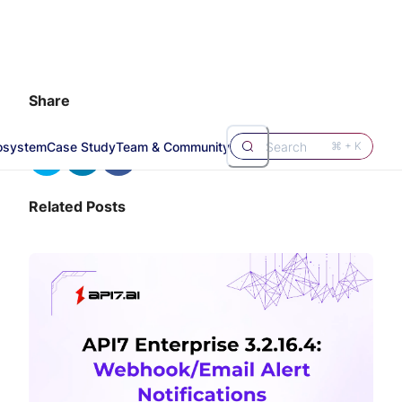
Share
osystem
Case Study
Team & Community
Search
⌘ + K
Related Posts