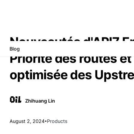
Nouveautés d'API7 Ent
Blog
Priorité des routes et
optimisée des Upstr
Zhihuang Lin
August 2, 2024
Products