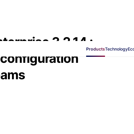
erprise 3.2.14 :
Products
Technology
Ec
 configuration
eams