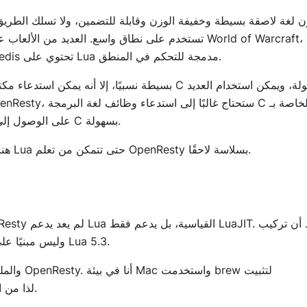
تستخدم Lua لكتابة الإضافات؛ قاعدة البيانات الرئيسية-القيمة Redis تحتوي على Lua مدمجة للتحكم في المنطق.
NGINX وOpenSSL، وذلك بفضل قدرة Lua وLuaJIT على الوصول إلى مكتبات C بسهولة.
هنا، سأأخذك في جولة سريعة للتعرف على أنواع البيانات وتركيبات Lua حتى تتمكن من تعلم OpenResty بسلاسة لاحقًا.
Lua الذي أقدمه هنا متوافق أيضًا مع LuaJIT وليس مبنيًا على أحدث إصدار من Lua 5.3.
OpenResty، لذا من المحتمل أن يختلف المسار المحلي لديك عن التالي.