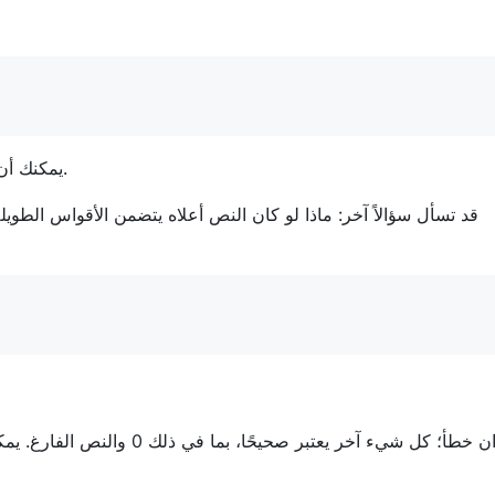
يمكنك أن ترى أن النصوص داخل الأقواس الطويلة لا يتم تهريبها بأي شكل.
قد تسأل سؤالاً آخر: ماذا لو كان النص أعلاه يتضمن الأقواس الطوي