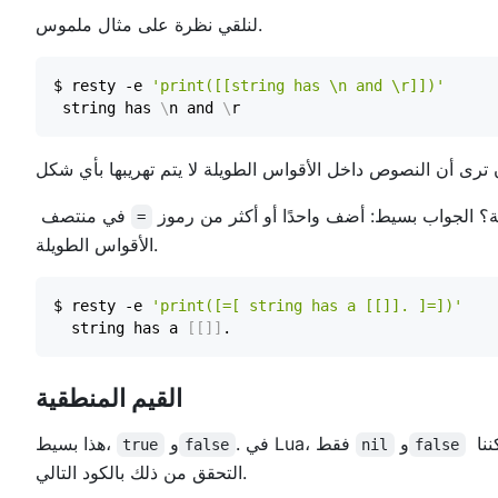
لنلقي نظرة على مثال ملموس.
$ resty -e 
'print([[string has \n and \r]])'
 string has 
\
n and 
\
لة؟ الجواب بسيط: أضف واحدًا أو أكثر من رموز
في منتصف
=
الأقواس الطويلة.
$ resty -e 
'print([=[ string has a [[]]. ]=])'
  string has a 
[
[
]
]
القيم المنطقية
يعتبران خطأ؛ كل شيء آخر يعتبر صحيحًا، بما في ذلك 0 والنص الفارغ. يمكننا
و
. في Lua، فقط
و
هذا بسيط،
true
false
nil
false
التحقق من ذلك بالكود التالي.