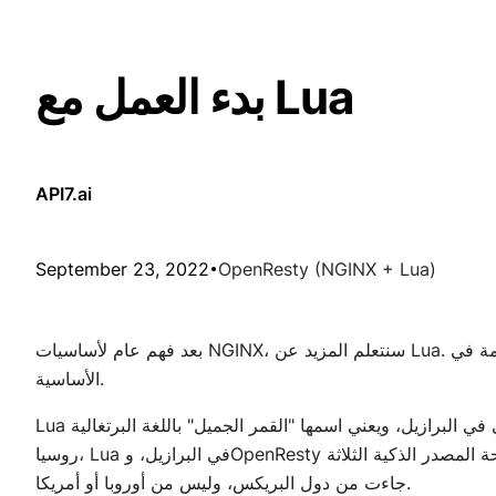
بدء العمل مع Lua
API7.ai
September 23, 2022
OpenResty (NGINX + Lua)
بعد فهم عام لأساسيات NGINX، سنتعلم المزيد عن Lua. إنها لغة البرمجة المستخدمة في OpenResty، ومن الضروري إتقان قواعدها
الأساسية.
Lua هي لغة برمجة صغيرة ودقيقة، ولدت في مختبر جامعي في البرازيل، ويعني اسمها "القمر الجميل" باللغة البرتغالية. NGINX ولدت في
روسيا، Lua في البرازيل، وOpenResty في الصين من بلد المؤلف. ومن المثير للاهتمام أن هذه التقنيات المفتوحة المصدر الذكية الثلاثة
جاءت من دول البريكس، وليس من أوروبا أو أمريكا.