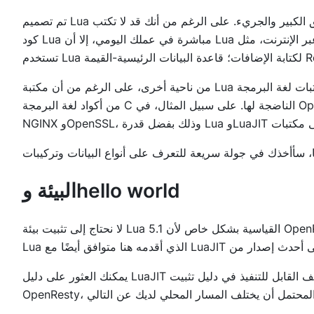
تم تصميم Lua لتكون لغة لاصقة بسيطة وخفيفة الوزن وقابلة للتضمين، ولا تسلك الطريق الكبير والجريء. على الرغم من أنك قد لا تكتب
كود Lua مباشرة في عملك اليومي، إلا أن Lua تستخدم على نطاق واسع. العديد من الألعاب عبر الإنترنت، مثل World of Warcraft،
من ناحية أخرى، على الرغم من أن مكتبة Lua بسيطة نسبيًا، إلا أنه يمكن استدعاء مكتبات لغة البرمجة C بسهولة، ويمكن استخدام العديد
من أكواد لغة البرمجة C الناضجة لها. على سبيل المثال، في OpenResty، ستحتاج غالبًا إلى استدعاء وظائف لغة البرمجة C الخاصة بـ
البيئة وhello world
لا نحتاج إلى تثبيت بيئة Lua 5.1 القياسية بشكل خاص لأن OpenResty لم يعد يدعم Lua القياسية، بل يدعم فقط LuaJIT. لاحظ أن تركيب
يمكنك العثور على دليل LuaJIT والملف القابل للتنفيذ في دليل تثبيت OpenResty. أنا في بيئة Mac واستخدمت brew لتثبيت