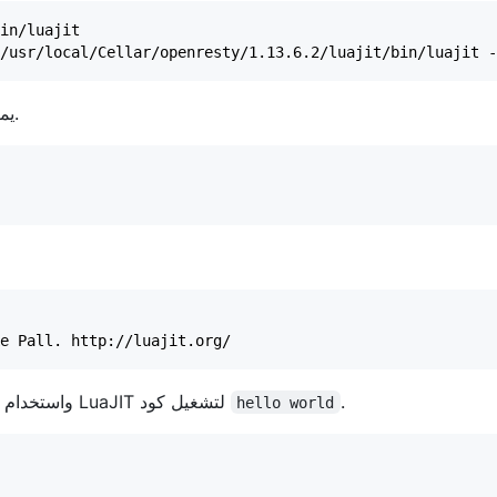
/usr/local/Cellar/openresty/1.13.6.2/luajit/bin/luajit -
يمكنك أيضًا العثور عليه في دليل الملفات القابلة للتنفيذ في النظام.
.
واستخدام LuaJIT لتشغيل كود
hello world