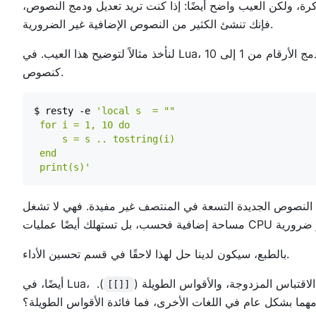
ة، ولكن العيب واضح أيضًا: إذا كنت تريد تعديل ودمج النصوص،
فإنك تنشئ الكثير من النصوص الإضافية غير الضرورية.
لنأخذ مثالاً لتوضيح هذا العيب. في Lua، نستخدم علامتي نقطة للإشارة إلى إضافة النصوص. الكود التالي يدمج الأرقام من 1 إلى 10
كنصوص.
$ resty -e 
 print(s)'
؛ النصوص الجديدة التسعة في المنتصف غير مفيدة. فهي لا تشغل
بالطبع، سيكون لدينا حل لهذا لاحقًا في قسم تحسين الأداء.
مات الاقتباس المزدوجة، والأقواس الطويلة (
).
[[]]
مهما بشكل عام في اللغات الأخرى، فما فائدة الأقواس الطويلة؟