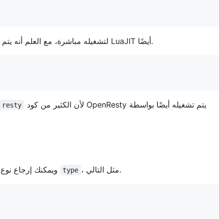
لتشغيله مباشرة، مع العلم أنه يتم تنفيذه في النهاية باستخدام LuaJIT أيضًا.
لأن الكثير من كود OpenResty يتم تشغيله أيضًا بواسطة
resty
، مثل التالي.
لا يوجد الكثير من أنواع البيانات في Lua، ويمكنك إرجاع نوع القيمة باستخدام الدالة
type