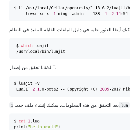
     lrwxr-xr-x  
1
 ming  admin    18B  
4
2
14
:54 
 $ 
which
تحقق من إصدار LuaJIT.
 LuaJIT 
2.1
.0-beta2 -- Copyright 
(
C
)
2005
بعد التحقق من هذه المعلومات، يمكنك إنشاء ملف جديد
1.lua
$ 
cat
1
print
(
"hello world"
)