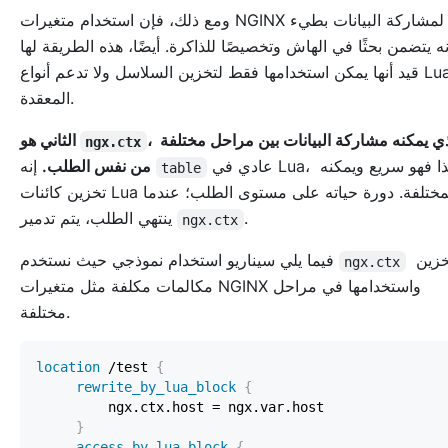
ومع ذلك، فإن استخدام متغيرات NGINX لمشاركة البيانات بطيء
نه يتضمن بحثًا في الهاش وتخصيصًا للذاكرة. أيضًا، هذه الطريقة لها
قيد أنها يمكن استخدامها فقط لتخزين السلاسل ولا تدعم أنواع Lua
المعقدة.
، الذي يمكنه مشاركة البيانات بين مراحل مختلفة
الثاني هو
ngx.ctx
عادي في Lua، لذا فهو سريع ويمكنه
إنه
من نفس الطلب.
table
تخزين كائنات Lua المختلفة. دورة حياته على مستوى الطلب؛ عندما
.
ينتهي الطلب، يتم تدمير
ngx.ctx
لتخزين
فيما يلي سيناريو استخدام نموذجي حيث نستخدم
ngx.ctx
مكالمات مكلفة مثل متغيرات NGINX واستخدامها في مراحل
مختلفة.
location
 /test
{
rewrite_by_lua_block
{
}
access_by_lua_block
{