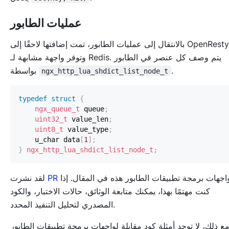
عمليات الطابور
بالانتقال إلى عمليات الطابور، تمت إضافتها لاحقًا إلى OpenResty
وتوفر واجهة مشابهة لـ Redis. يتم وصف كل عنصر في الطابور
.
بواسطة
ngx_http_lua_shdict_list_node_t
typedef
struct
{
ngx_queue_t
 queue
;
uint32_t
 value_len
;
uint8_t
 value_type
;
    u_char data
[
1
]
;
}
ngx_http_lua_shdict_list_node_t
;
لواجهات برمجة تطبيقات الطابور هذه في المقال. إذا
PR
لقد نشرت
كنت مهتمًا بهذا، يمكنك متابعة الوثائق، حالات الاختبار، والكود
المصدري لتحليل التنفيذ المحدد.
ع ذلك، لا توجد أمثلة كود مقابلة لواجهات برمجة تطبيقات الطابور