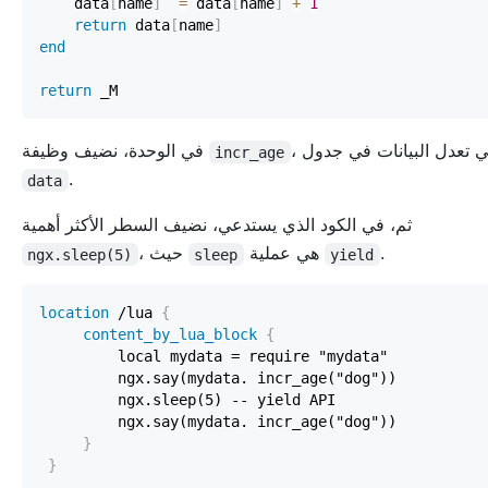
    data
[
name
]
=
 data
[
name
]
+
1
return
 data
[
name
]
end
return
لتي تعدل البيانات في جدول
في الوحدة، نضيف وظيفة
incr_age
.
data
ثم، في الكود الذي يستدعي، نضيف السطر الأكثر أهمية
.
هي عملية
، حيث
ngx.sleep(5)
sleep
yield
location
 /lua
{
content_by_lua_block
{
}
}