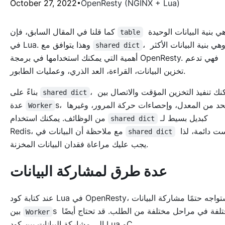
October 27, 2022
OpenResty (NGINX + Lua)
هي بنية البيانات الوحيدة
كما قلنا في المقال السابق، فإن
table
، وهي بنية البيانات الأكثر
في Lua. وهذا يتوافق مع
shared dict
أهمية التي يمكنك استخدامها في برمجة OpenResty. فهي تدعم
تخزين البيانات، القراءة، العد الذري، وعمليات الطابور.
، يمكنك تنفيذ التخزين المؤقت والاتصال بين
بناءً على
shared dict
s، والحد من المعدل، وإحصاءات حركة المرور، وغيرها
عدة
Worker
كبديل بسيط لـ
من الوظائف. يمكنك استخدام
shared dict
ليست دائمة، لذا
Redis، مع ملاحظة أن البيانات في
shared dict
يجب عليك مراعاة فقدان البيانات المخزنة.
عدة طرق لمشاركة البيانات
عند كتابة كود Lua في OpenResty، ستواجه حتمًا مشاركة البيانات
s مختلفة في مراحل مختلفة من الطلب. قد تحتاج أيضًا
بين
Worker
إلى مشاركة البيانات بين كود Lua وC.