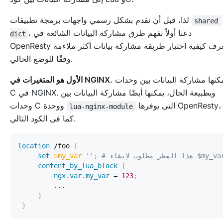
لذا، قبل أن نقدم بشكل رسمي واجهات برمجة تطبيقات
shared 
، دعنا أولاً نفهم طرق مشاركة البيانات الشائعة في
dict
OpenResty ونعرف كيفية اختيار طريقة مشاركة بيانات أكثر ملاءمة
وفقًا للوضع الحالي.
يمكنها مشاركة البيانات بين وحدات
الأول هو المتغيرات في NGINX.
C في NGINX. وبطبيعة الحال، يمكنها أيضًا مشاركة البيانات بين
التي يوفرها OpenResty،
وحدات C ووحدة
lua-nginx-module
كما في الكود التالي.
location
 /foo
{
set
$my_var
''
;
content_by_lua_block
{
ngx.var.my_var
 = 
123
;
}
}