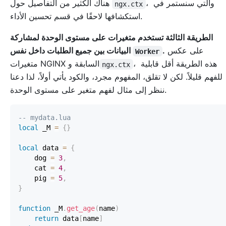
، والتي سنستمر في
هناك الكثير من التفاصيل حول
ngx.ctx
استكشافها لاحقًا في قسم تحسين الأداء.
الطريقة الثالثة تستخدم متغيرات على مستوى الوحدة لمشاركة
على عكس
.
البيانات بين جميع الطلبات داخل نفس
Worker
، هذه الطريقة أقل قابلية
متغيرات NGINX السابقة و
ngx.ctx
للفهم قليلاً. لكن لا تقلق، المفهوم مجرد، والكود يأتي أولاً، لذا دعنا
ننظر إلى مثال لفهم متغير على مستوى الوحدة.
-- mydata.lua
local
 _M 
=
{
}
local
 data 
=
{
    dog 
=
3
,
    cat 
=
4
,
    pig 
=
5
,
}
function
 _M
.
get_age
(
name
)
return
 data
[
name
]