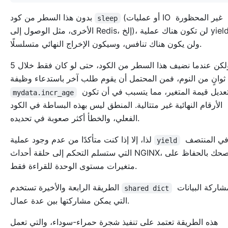
(أو عمليات IO غير المحظورة
بدون هذا السطر من كود
sleep
الأخرى، مثل الوصول إلى Redis، إلخ)، لن تكون هناك عملية yield،
ولن يكون هناك تنافس، وسيكون الإخراج النهائي متسلسلًا.
ولكن عندما نضيف هذا السطر من الكود، حتى لو كان فقط خلال 5
ثوانٍ من النوم، فمن المحتمل أن يقوم طلب آخر باستدعاء وظيفة
وتعديل قيمة المتغير، مما يتسبب في أن تكون
mydata.incr_age
الأرقام النهائية غير متتالية. المنطق ليس بهذه البساطة في الكود
الفعلي، والخطأ أكثر صعوبة في تحديده.
في المنتصف
لذا، إلا إذا كنت متأكدًا من عدم وجود عملية
yield
التي ستسلم التحكم إلى حلقة أحداث NGINX، أنصحك بالحفاظ على
متغيرات مستوى الوحدة للقراءة فقط.
لمشاركة البيانات
الطريقة الرابعة والأخيرة تستخدم
shared dict
التي يمكن مشاركتها بين عدة عمال.
هذه الطريقة تعتمد على تنفيذ شجرة حمراء-سوداء، والتي تعمل