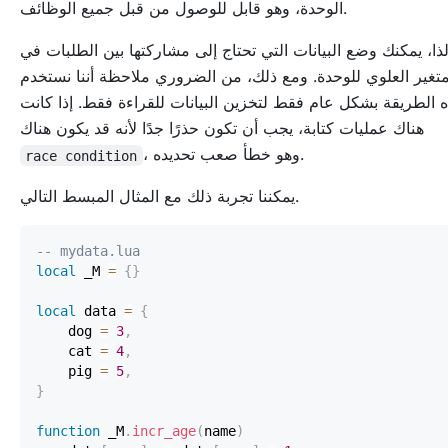
الوحدة، وهو قابل للوصول من قبل جميع الوظائف.
ذا، يمكنك وضع البيانات التي تحتاج إلى مشاركتها بين الطلبات في
متغير العلوي للوحدة. ومع ذلك، من الضروري ملاحظة أننا نستخدم
 الطريقة بشكل عام فقط لتخزين البيانات للقراءة فقط. إذا كانت
هناك عمليات كتابة، يجب أن تكون حذرًا جدًا لأنه قد يكون هناك
، وهو خطأ صعب تحديده.
race condition
يمكننا تجربة ذلك مع المثال المبسط التالي.
-- mydata.lua
local
 _M 
=
{
}
local
 data 
=
{
    dog 
=
3
,
    cat 
=
4
,
    pig 
=
5
,
}
function
 _M
.
incr_age
(
name
)