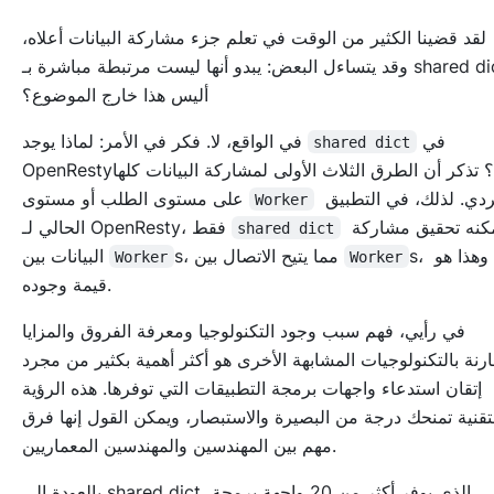
لقد قضينا الكثير من الوقت في تعلم جزء مشاركة البيانات أعلاه،
وقد يتساءل البعض: يبدو أنها ليست مرتبطة مباشرة بـ shared dict.
أليس هذا خارج الموضوع؟
في
في الواقع، لا. فكر في الأمر: لماذا يوجد
shared dict
OpenResty؟ تذكر أن الطرق الثلاث الأولى لمشاركة البيانات كلها
الفردي. لذلك، في التطبيق
على مستوى الطلب أو مستوى
Worker
يمكنه تحقيق مشاركة
الحالي لـ OpenResty، فقط
shared dict
s، وهذا هو
s، مما يتيح الاتصال بين
البيانات بين
Worker
Worker
قيمة وجوده.
في رأيي، فهم سبب وجود التكنولوجيا ومعرفة الفروق والمزايا
رنة بالتكنولوجيات المشابهة الأخرى هو أكثر أهمية بكثير من مجرد
إتقان استدعاء واجهات برمجة التطبيقات التي توفرها. هذه الرؤية
تقنية تمنحك درجة من البصيرة والاستبصار، ويمكن القول إنها فرق
مهم بين المهندسين والمهندسين المعماريين.
بالعودة إلى shared dict، الذي يوفر أكثر من 20 واجهة برمجة