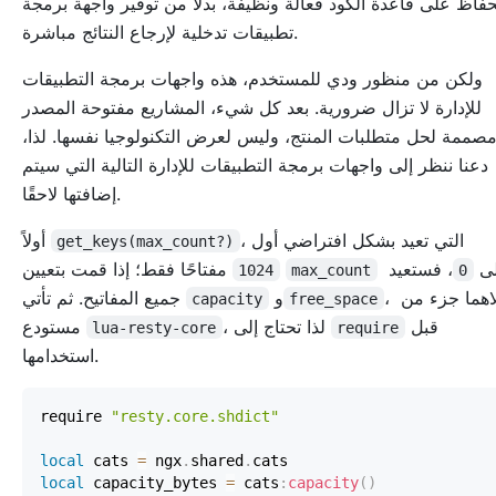
حفاظ على قاعدة الكود فعالة ونظيفة، بدلاً من توفير واجهة برمجة
تطبيقات تدخلية لإرجاع النتائج مباشرة.
ولكن من منظور ودي للمستخدم، هذه واجهات برمجة التطبيقات
للإدارة لا تزال ضرورية. بعد كل شيء، المشاريع مفتوحة المصدر
صممة لحل متطلبات المنتج، وليس لعرض التكنولوجيا نفسها. لذا،
دعنا ننظر إلى واجهات برمجة التطبيقات للإدارة التالية التي سيتم
إضافتها لاحقًا.
، التي تعيد بشكل افتراضي أول
أولاً
get_keys(max_count?)
لى
، فستعيد
مفتاحًا فقط؛ إذا قمت بتعيين
1024
max_count
0
، وكلاهما جزء من
و
جميع المفاتيح. ثم تأتي
capacity
free_space
قبل
، لذا تحتاج إلى
مستودع
lua-resty-core
require
استخدامها.
require 
"resty.core.shdict"
local
 cats 
=
 ngx
.
shared
.
local
 capacity_bytes 
=
 cats
:
capacity
(
)