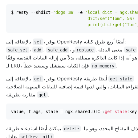
$ resty --shdict
=
'dogs 1m'
 -e 
                               print(dict:get("Tom"
، يوفر OpenResty أيضًا أربع طرق كتابة:
بالإضافة إلى
set
. معنى البادئة
، و
،
،
safe_set
add
safe_add
replace
safe
هو أنه إذا كانت الذاكرة ممتلئة، بدلاً من إزالة البيانات القديمة وفقًا
.
لـ LRU، فإن الكتابة ستفشل وستعيد خطأ
no memory
، يوفر OpenResty أيضًا طريقة
بالإضافة إلى
get
get_stale
قراءة البيانات، والتي لديها قيمة إضافية للبيانات المنتهية الصلاحية
.
مقارنة بطريقة
get
value
,
 flags
,
 stale 
=
 ngx
.
shared
.
DICT
:
get_stale
(
key
لحذف المفتاح المحدد، وهو ما
يمكنك أيضًا استدعاء طريقة
delete
.
يعادل
set(key, nil)