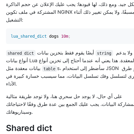
ل جيد. ومع ذلك، لها قيودها: يجب عليك الإعلان عن حجم الذاكرة
المشتركة في ملف تكوين NGINX مسبقًا، ولا يمكن تغيير ذلك أثناء
التشغيل:
lua_shared_dict
 dogs 
10m
;
ولا يدعم
أيضًا يقوم فقط بتخزين بيانات
shared dict
string
أنواع بيانات Lua المعقدة. هذا يعني أنه عندما أحتاج إلى تخزين أنواع
s، سأضطر إلى استخدام JSON أو طرق
بيانات معقدة مثل
table
ى لتسلسل وفك تسلسل البيانات، مما سيسبب خسارة كبيرة في
الأداء.
على أي حال، لا يوجد حل سحري هنا، ولا توجد طريقة مثالية
مشاركة البيانات. يجب عليك الجمع بين عدة طرق وفقًا لاحتياجاتك
وسيناريوهاتك.
Shared dict