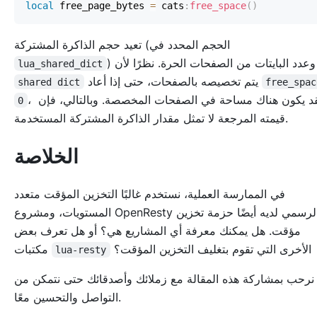
local
 free_page_bytes 
=
 cats
:
free_space
(
)
تعيد حجم الذاكرة المشتركة (الحجم المحدد في
) وعدد البايتات من الصفحات الحرة. نظرًا لأن
lua_shared_dict
يتم تخصيصه بالصفحات، حتى إذا أعاد
shared dict
free_spac
، فقد يكون هناك مساحة في الصفحات المخصصة. وبالتالي، فإن
0
قيمته المرجعة لا تمثل مقدار الذاكرة المشتركة المستخدمة.
الخلاصة
في الممارسة العملية، نستخدم غالبًا التخزين المؤقت متعدد
المستويات، ومشروع OpenResty الرسمي لديه أيضًا حزمة تخزين
مؤقت. هل يمكنك معرفة أي المشاريع هي؟ أو هل تعرف بعض
الأخرى التي تقوم بتغليف التخزين المؤقت؟
مكتبات
lua-resty
نرحب بمشاركة هذه المقالة مع زملائك وأصدقائك حتى نتمكن من
التواصل والتحسين معًا.