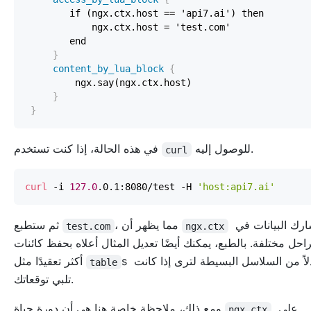
}
content_by_lua_block
{
}
}
للوصول إليه.
في هذه الحالة، إذا كنت تستخدم
curl
curl
 -i 
127.0
.0.1:8080/test -H 
'host:api7.ai'
يشارك البيانات في
، مما يظهر أن
ثم ستطبع
test.com
ngx.ctx
احل مختلفة. بالطبع، يمكنك أيضًا تعديل المثال أعلاه بحفظ كائنات
s بدلاً من السلاسل البسيطة لترى إذا كانت
أكثر تعقيدًا مثل
table
تلبي توقعاتك.
على
ومع ذلك، ملاحظة خاصة هنا هي أن دورة حياة
ngx.ctx