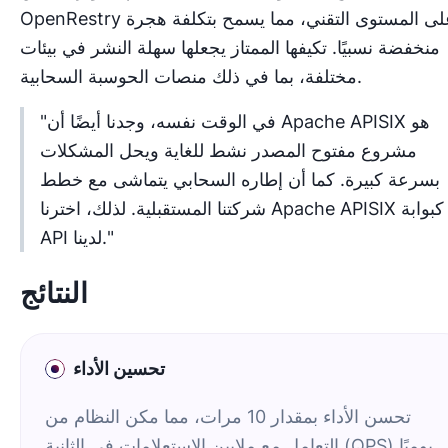
OpenRestry على المستوى التقني، مما يسمح بتكلفة هجرة
منخفضة نسبيًا. تكيفها الممتاز يجعلها سهلة النشر في بيئات
مختلفة، بما في ذلك منصات الحوسبة السحابية.
"في الوقت نفسه، وجدنا أيضًا أن Apache APISIX هو
مشروع مفتوح المصدر نشط للغاية ويحل المشكلات
بسرعة كبيرة. كما أن إطاره السحابي يتماشى مع خطط
شركتنا المستقبلية. لذلك، اخترنا Apache APISIX كبوابة
API لدينا."
النتائج
تحسين الأداء
تحسن الأداء بمقدار 10 مرات، مما مكن النظام من
التعامل مع ملايين الاستعلامات في الثانية (QPS) يوميًا.