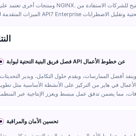
ومنتجات أخرى تعتمد على NGINX. هذه التوافقية تضمن عملية انتقال سلسة، مما يتيح للشركات الاستفادة
النت
فصل فريق البنية التحتية لبوابة API عن خطوط الأعمال
 وينفذ أفضل الممارسات، ويقدم حلول التكامل، ويدير التحديثات،
عمال في هاير من التركيز على الأنشطة الأساسية مثل تطوير API،
تحسين الأمان والمراقبة
ت عبر خطوط الأعمال. يدير فريق البنية التحتية بشكل مستقل