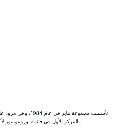
تأسست مجموعة هاير ف
بالمركز الأول في قائمة يورومونيتور لأكبر العلامات التجارية العالمية للأجهزة الرئيسية لمدة 15 عامًا متتالية.