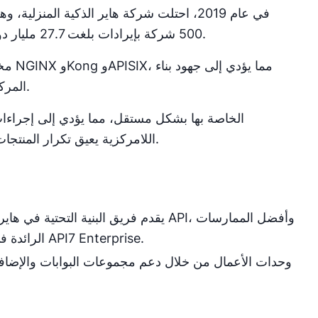
500 شركة بإيرادات بلغت 27.7 مليار دولار. ولكن كانت هناك العديد من النقاط المؤلمة التي تحتاج إلى حل.
مكررة، وارتفاع تكاليف الصيانة، ونقص في إدارة أصول API المركزية.
اللامركزية يعيق تكرار المنتجات من خلال إدخال تأخيرات وعقبات في التنسيق بين فرق متعددة.
يقدم فريق البنية التحتية في هاير مجمو
الرائدة في الصناعة، والأمان، والمراقبة، ومستوى تحكم موحد يعتمد على API7 Enterprise.