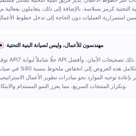
ة التحتية كرمز بسلاسة. بالإضافة إلى ذلك، يتعاملون بفعالية مع
مهندسون للأعمال، وليس لصيانة البنية التحتية
توفر API7 حلًا شاملاً لبوابة API مدعومًا بمجموعة من الخدمات الواسعة، بما في ذلك 
الممارسات، وتحسين الأداء، والتدريب المخصص. أدى تكامل هذه العروض إلى انخفاض ملحوظ بنسبة 80% ف
هاير بإعادة توجيه الموارد نحو مبادرات تطوير الأعمال الاستراتيجية
وتكرار المنتجات السريع، مما يعزز النمو المستدام والابتكار.