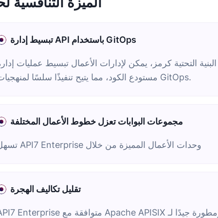
الميزة التنافسية لحل
تبسيط إدارة API باستخدام GitOps
ة التحتية كرمز، يمكن لإدارات الأعمال تبسيط عمليات إدارة API عن طريق تقديم طلبات سحب إل
مستودع الكود، مما يتيح تنفيذًا سلسًا لمنهجيات GitOps.
مجموعات البوابات تعزل خطوط الأعمال المختلفة
تسهل API7 Enterprise وحدات الأعمال المميزة من خلال
تقليل تكاليف الهجرة
API7 Enterprise متوافقة مع Apache APISIX وتوفر حلول هجرة مريحة ومطورة جيدًا لـ NGINX Plus و