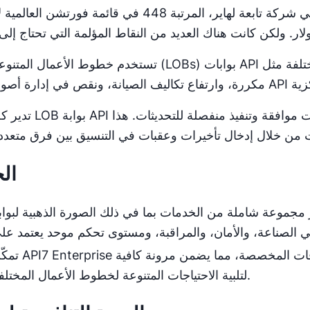
في عام 2019، احتلت شركة هاير الذكية المنزلية، وهي شركة تابعة لهاير، المرتبة 448 في قائمة فورتشن 
تستخدم خطوط الأعمال المتنوعة (LOBs) بوابات API مختلفة مثل NGINX وKong وAPISIX، مما يؤدي إلى جهود
تدير كل LOB بوابة API الخاصة بها بشكل مستقل، مما يؤدي إلى إجراءات موافقة وتنفيذ 
ال
عة شاملة من الخدمات بما في ذلك الصورة الذهبية لبوابة API، وأفضل الممارسا
تمكّن API7 Enterprise وحدات الأعمال من خلال دعم مجموعات البوابات والإضاف
لتلبية الاحتياجات المتنوعة لخطوط الأعمال المختلفة.